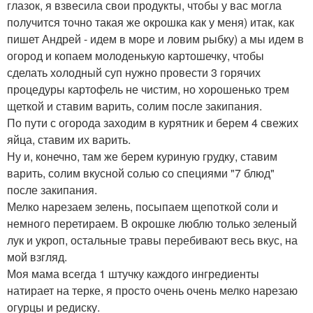
глазок, я взвесила свои продукты, чтобы у вас могла
получится точно такая же окрошка как у меня) итак, как
пишет Андрей - идем в море и ловим рыбку) а мы идем в
огород и копаем молоденькую картошечку, чтобы
сделать холодный суп нужно провести 3 горячих
процедуры картофель не чистим, но хорошенько трем
щеткой и ставим варить, солим после закипания.
По пути с огорода заходим в курятник и берем 4 свежих
яйца, ставим их варить.
Ну и, конечно, там же берем куриную грудку, ставим
варить, солим вкусной солью со специями "7 блюд"
после закипания.
Мелко нарезаем зелень, посыпаем щепоткой соли и
немного перетираем. В окрошке люблю только зеленый
лук и укроп, остальные травы перебивают весь вкус, на
мой взгляд.
Моя мама всегда 1 штучку каждого ингредиенты
натирает на терке, я просто очень очень мелко нарезаю
огурцы и редиску.