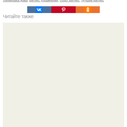
тренировка дома
,
фитнес упражнения
,
спорт фитнес
,
лучший фитнес
Читайте также
Твой рост о тебе много нового расскажет!
Почему вес стоит, даже если ты всё делаешь