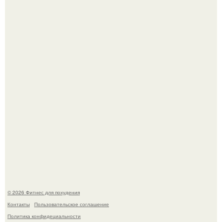
Уральская Барби уехала заграницу, чтобы сделать себе
грудь мечты за 12, 5 тыс.
Тут даже мы не знаем, как комментировать.
© 2026 Фитнес для похудения
Контакты
Пользовательское соглашение
Политика конфидециальности