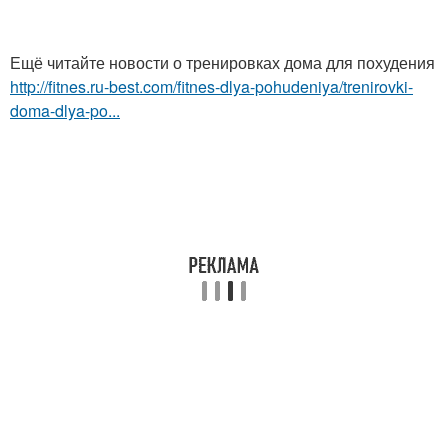
Ещё читайте новости о тренировках дома для похудения
http://fitnes.ru-best.com/fitnes-dlya-pohudeniya/trenirovki-
doma-dlya-po...