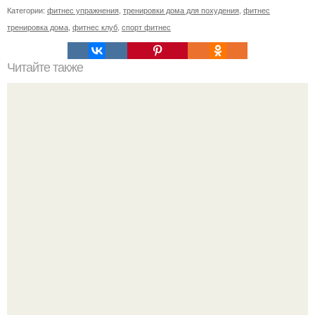
Категории:
фитнес упражнения
,
тренировки дома для похудения
,
фитнес
тренировка дома
,
фитнес клуб
,
спорт фитнес
Читайте также
Творожное суфле с какао?