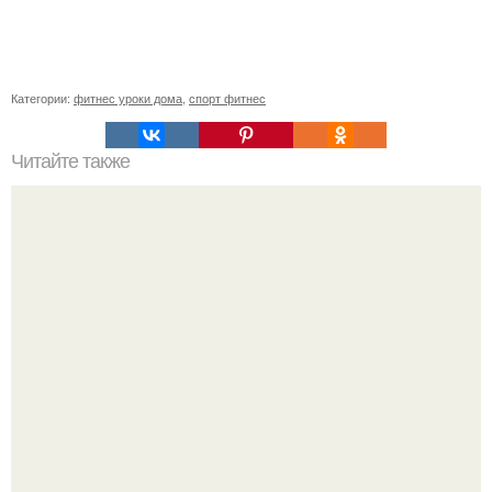
Категории:
фитнес уроки дома
,
спорт фитнес
Читайте также
Лишь одно упражнение, но оказывает
сногсшибательный эффект: "Осиная" талия и плоский
живот - при этом огромная польза для здоровья!