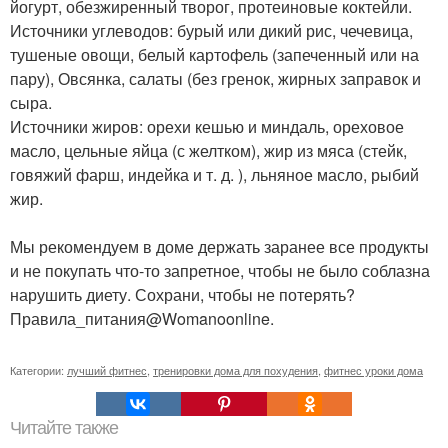
йогурт, обезжиренный творог, протеиновые коктейли.
Источники углеводов: бурый или дикий рис, чечевица,
тушеные овощи, белый картофель (запеченный или на
пару), Овсянка, салаты (без гренок, жирных заправок и
сыра.
Источники жиров: орехи кешью и миндаль, ореховое
масло, цельные яйца (с желтком), жир из мяса (стейк,
говяжий фарш, индейка и т. д. ), льняное масло, рыбий
жир.
Мы рекомендуем в доме держать заранее все продукты
и не покупать что-то запретное, чтобы не было соблазна
нарушить диету. Сохрани, чтобы не потерять?
Правила_питания@Womanoonline.
Категории:
лучший фитнес
,
тренировки дома для похудения
,
фитнес уроки дома
Читайте также