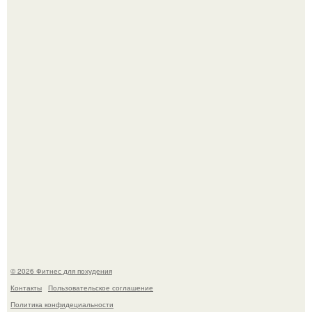
Имбирь - это не только ароматная специя, но и отличный
ингредиент для полезных напитков и блюд.
Тут даже мы не знаем, как комментировать.
© 2026 Фитнес для похудения
Контакты
Пользовательское соглашение
Политика конфидециальности