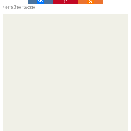
Читайте также
Как легко убрать бока.
Анна пересильд создала свой бренд одежды, исполнив
свою мечту.