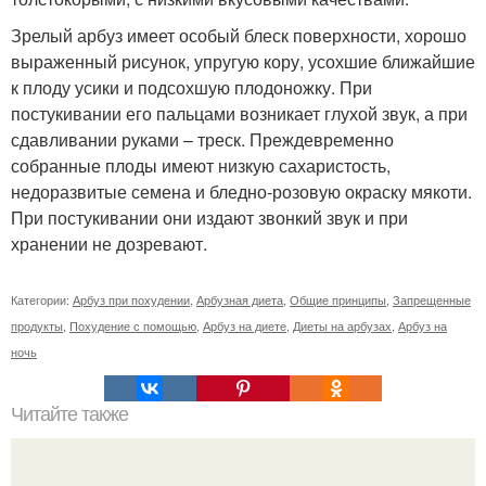
Зрелый арбуз имеет особый блеск поверхности, хорошо
выраженный рисунок, упругую кору, усохшие ближайшие
к плоду усики и подсохшую плодоножку. При
постукивании его пальцами возникает глухой звук, а при
сдавливании руками – треск. Преждевременно
собранные плоды имеют низкую сахаристость,
недоразвитые семена и бледно-розовую окраску мякоти.
При постукивании они издают звонкий звук и при
хранении не дозревают.
Категории:
Арбуз при похудении
,
Арбузная диета
,
Общие принципы
,
Запрещенные
продукты
,
Похудение с помощью
,
Арбуз на диете
,
Диеты на арбузах
,
Арбуз на
ночь
Читайте также