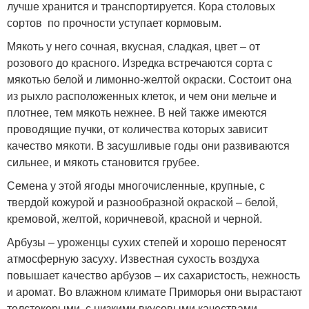
лучше хранится и транспортируется. Кора столовых
сортов по прочности уступает кормовым.
Мякоть у него сочная, вкусная, сладкая, цвет – от
розового до красного. Изредка встречаются сорта с
мякотью белой и лимонно-желтой окраски. Состоит она
из рыхло расположенных клеток, и чем они мельче и
плотнее, тем мякоть нежнее. В ней также имеются
проводящие пучки, от количества которых зависит
качество мякоти. В засушливые годы они развиваются
сильнее, и мякоть становится грубее.
Семена у этой ягоды многочисленные, крупные, с
твердой кожурой и разнообразной окраской – белой,
кремовой, желтой, коричневой, красной и черной.
Арбузы – уроженцы сухих степей и хорошо переносят
атмосферную засуху. Известная сухость воздуха
повышает качество арбузов – их сахаристость, нежность
и аромат. Во влажном климате Приморья они вырастают
толстокорыми, с низкими вкусовыми качествами.