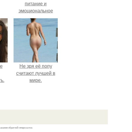
питание и
эмоциональное
состояние!
не
Не зря её попу
считают лучшей в
ь.
мире.
казании обратной гиперссылки.