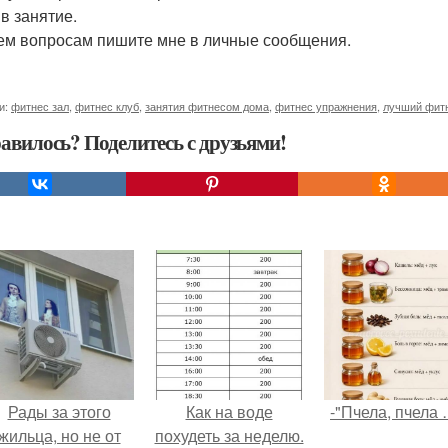
 в занятие.
ем вопросам пишите мне в личные сообщения.
и:
фитнес зал
,
фитнес клуб
,
занятия фитнесом дома
,
фитнес упражнения
,
лучший фит
авилось? Поделитесь с друзьями!
Рады за этого
Как на воде
-"Пчела, пчела 
жильца, но не от
похудеть за неделю.