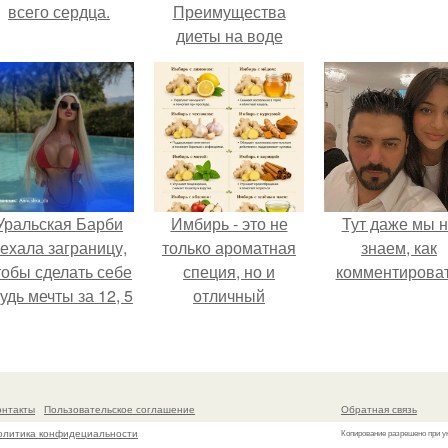
всего сердца.
Преимущества
диеты на воде
Уральская Барби
Имбирь - это не
Тут даже мы 
ехала заграницу,
только ароматная
знаем, как
тобы сделать себе
специя, но и
комментироват
удь мечты за 12, 5
отличный
тыс.
ингредиент для
полезных напитков
и блюд.
онтакты
Пользовательское соглашение
Обратная связь
олитика конфидециальности
Копирование разрешено при у