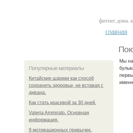
фитнес дома. 
главная
Пою
Мы на
бульв
Популярные материалы
первы
Китайские шарики как способ
именн
сохранить здоровье, не вставая с
дивана.
Как стать красивой за 30 дней.
Valeria Ammirato. Основная
информация.
9 мотивационных привычек.