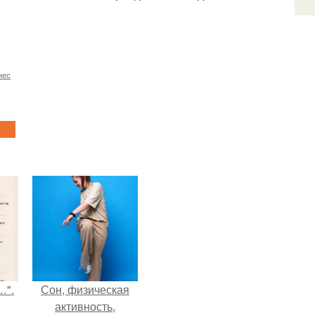
нес
…".
Сон, физическая
активность,