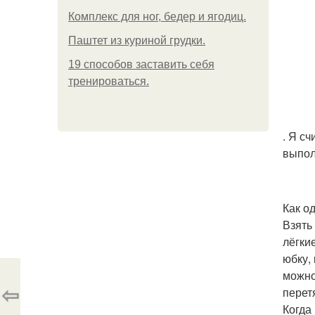
Комплекс для ног, бедер и ягодиц.
Паштет из куриной грудки.
19 способов заставить себя
тренироваться.
. Я с
выпол
Как од
Взять
лёгки
юбку,
можно
⇦
перет
Когда