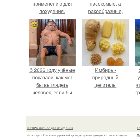
применению для
насекомые, а
похудения.
ракообразные,
Инструкция по
относящиеся к
применению для
бокоплавам.
похудения
В 2026 году учёные
Имбирь -
показали, как мог
природный
у
бы выглядеть
целитель.
ч
человек, если бы
гр
его тело
эволюционировало
специально для
выживания в
© 2026 Фитнес для похудения
К
автокатастpoфах.
П
Фитнес дома. Комплексы упражнений, диеты, программы тренировок, советы экспертов