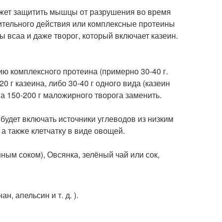
ожет защитить мышцы от разрушения во время
длительного действия или комплексные протеины
ы всаа и даже творог, который включает казеин.
ию комплексного протеина (примерно 30-40 г.
 г казеина, либо 30-40 г одного вида (казеин
а 150-200 г маложирного творога заменить.
будет включать источники углеводов из низким
 а также клетчатку в виде овощей.
ым соком), Овсянка, зелёный чай или сок,
н, апельсин и т. д. ).