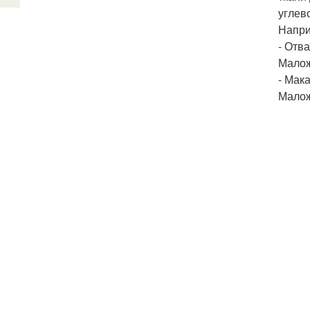
углев
Напри
- Отва
Малож
- Мака
Малож