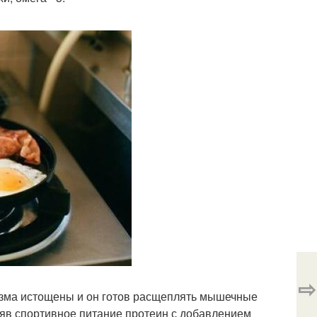
⇨
низма истощены и он готов расщеплять мышечные
няв спортивное питание протеин с добавлением