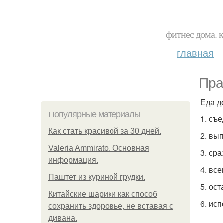
фитнес дома. 
главная
Пра
Еда д
Популярные материалы
1. съе
Как стать красивой за 30 дней.
2. вы
Valeria Ammirato. Основная
3. ср
информация.
4. все
Паштет из куриной грудки.
5. ос
Китайские шарики как способ
6. ис
сохранить здоровье, не вставая с
дивана.