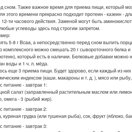
ед сном. Также важное время для приема пищи, который м
Для этого времени прекрасно подходит протеин - казеин - 
и 12-ти часового действия. Заменой могут быть аминокислот
 любые углеводы здесь под строгим запретом.
мер:
нять 5-8 г Bcaa, а непосредственно перед сном выпить порц
о комплексного можно смешать 20 г сывороточного белка и 20
ротеин), который есть в наличии. Белковые добавки можно н
ан воды и 1 ч. л. мёда.
ось еще 3 приема пищи. Будет здорово, если каждый из них 
мическим индексом (каши, макароны и т. д. ), мясо или рыбу,
 питание - завтрак 1:
щной салат (заправленный растительным маслом или лимонн
, омега - 3 (рыбий жир).
 питание - завтрак 2:
, куриная грудка (или тушеная рыба), сок, фрукт (яблоко, бана
 питание - завтрак 3: