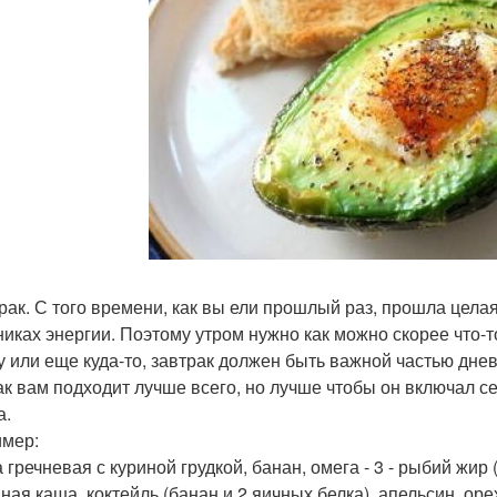
трак. С того времени, как вы ели прошлый раз, прошла цела
никах энергии. Поэтому утром нужно как можно скорее что-т
у или еще куда-то, завтрак должен быть важной частью дне
ак вам подходит лучше всего, но лучше чтобы он включал с
а.
мер:
 гречневая с куриной грудкой, банан, омега - 3 - рыбий жир (
ная каша, коктейль (банан и 2 яичных белка), апельсин, орех