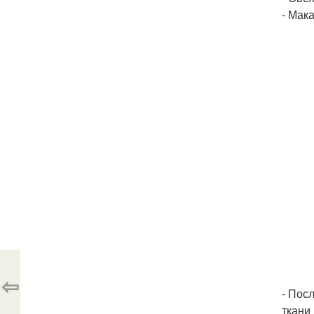
- Мака
⇦
- Пос
ткани