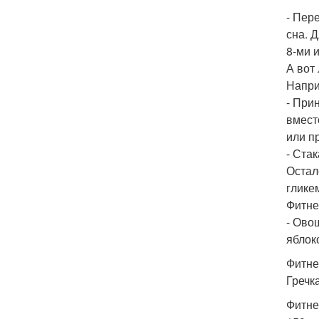
- Пер
сна. 
8-ми 
А вот
Напри
- При
вмест
или п
- Стак
Остал
глике
Фитнес
- Ово
яблоко
Фитнес
Гречка
Фитнес