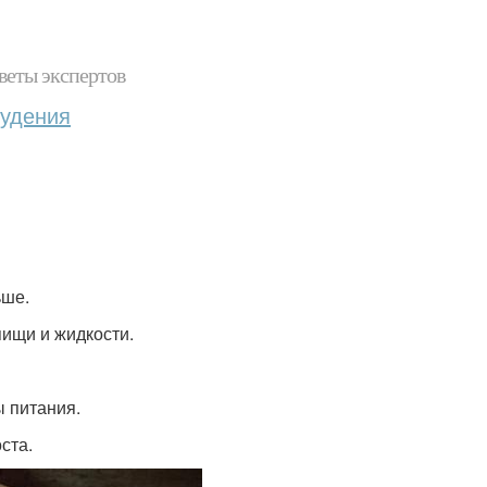
веты экспертов
худения
ьше.
пищи и жидкости.
ы питания.
ста.