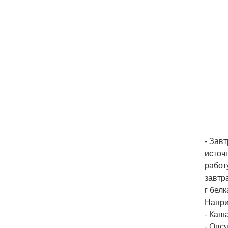
- Зав
источ
работ
завтр
г белк
Напри
- Каша
- Овся