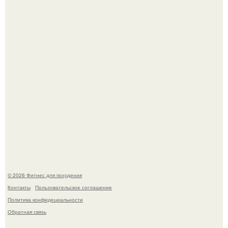
3 мифа о моей деятельности смехотерапевта.
Имбирь - природный целитель.
© 2026 Фитнес для похудения
Контакты
Пользовательское соглашение
Политика конфидециальности
Обратная связь