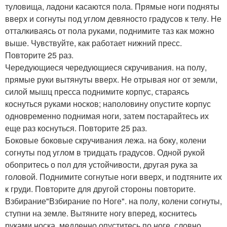
туловища, ладони касаются пола. Прямые ноги подняты
вверх и согнуты под углом девяносто градусов к телу. Не
отталкиваясь от пола руками, поднимите таз как можно
выше. Чувствуйте, как работает нижний пресс.
Повторите 25 раз.
Чередующиеся чередующиеся скручивания. на полу,
прямые руки вытянуты вверх. Не отрывая ног от земли,
силой мышц пресса поднимите корпус, стараясь
коснуться руками носков; наполовину опустите корпус
одновременно поднимая ноги, затем постарайтесь их
еще раз коснуться. Повторите 25 раз.
Боковые боковые скручивания лежа. на боку, колени
согнуты под углом в тридцать градусов. Одной рукой
обопритесь о пол для устойчивости, другая рука за
головой. Поднимите согнутые ноги вверх, и подтяните их
к груди. Повторите для другой стороны повторите.
Взбирание"Взбирание по Ноге". на полу, колени согнуты,
ступни на земле. Вытяните ногу вперед, коснитесь
руками носка, медленно опуститесь по ноге, словно