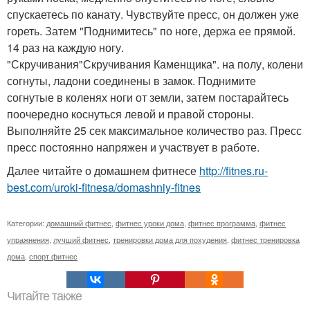
спускаетесь по канату. Чувствуйте пресс, он должен уже
гореть. Затем "Поднимитесь" по ноге, держа ее прямой.
14 раз на каждую ногу.
"Скручивания"Скручивания Каменщика". на полу, колени
согнуты, ладони соединены в замок. Поднимите
согнутые в коленях ноги от земли, затем постарайтесь
поочередно коснуться левой и правой стороны.
Выполняйте 25 сек максимальное количество раз. Пресс
пресс постоянно напряжен и участвует в работе.
Далее читайте о домашнем фитнесе
http://fitnes.ru-
best.com/uroki-fitnesa/domashniy-fitnes
Категории:
домашний фитнес
,
фитнес уроки дома
,
фитнес программа
,
фитнес
упражнения
,
лучший фитнес
,
тренировки дома для похудения
,
фитнес тренировка
дома
,
спорт фитнес
Читайте также