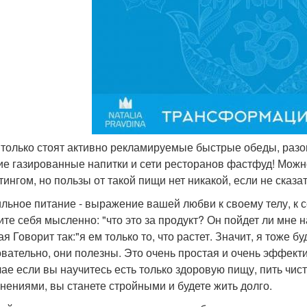
о только стоят активно рекламируемые быстрые обеды, ра
ие газированные напитки и сети ресторанов фастфуд! Можн
тингом, но пользы от такой пищи нет никакой, если не сказа
льное питание - выражение вашей любви к своему телу, к се
ите себя мысленно: "что это за продукт? Он пойдет ли мне
я Говорит так:"я ем только то, что растет. Значит, я тоже бу
вательно, они полезны. Это очень простая и очень эффек
чае если вы научитесь есть только здоровую пищу, пить чи
нениями, вы станете стройными и будете жить долго.