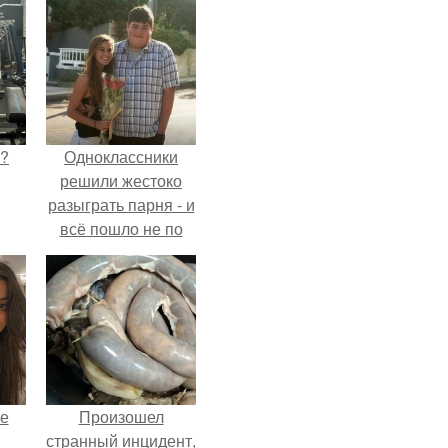
Л?
Одноклассники
решили жестоко
разыграть парня - и
всё пошло не по
плану.
не
Произошел
странный инцидент,