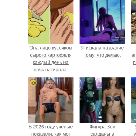
Она лицо кусочком
Я искала название
сырого картофеля
тому, что делаю.
аг
каждый день на
п
ночь натирала.
В 2026 году учёные
Фигура Зои
показали, как мог
салданы в
у