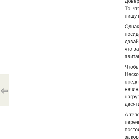
Довер
То, ч
пищу 
Однак
посид
давай
что в
авита
Чтобы
Неско
вредн
⇦
начин
нагру
десят
А теп
переч
посто
за ко