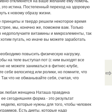
тивно откликнется на ваше желание ему помочь.
а, это истина. Постепенный переход на здоровую
уть к новому образу жизни.
ые принципы и твердо решили некоторое время
стрее, мы, конечно же, поможем вам. Только
ы недополучаете витамины и микроэлементы, так
хотим пугать, но иначе вы можете заработать
необходимо повысить физическую нагрузку.
обы на теле выступал пот (с ним выходят все
ине не можете заниматься в фитнес-клубе,
⇨
те себе велосипед или ролики, но помните, что
 Так что не обманывайте себя, считая, что
 - как любая женщина Наташа правдина
 ее сегодняшняя форма - это результат
 неделю, которые нужны для того, чтобы человек
ограммов. Есть диеты, которые надо