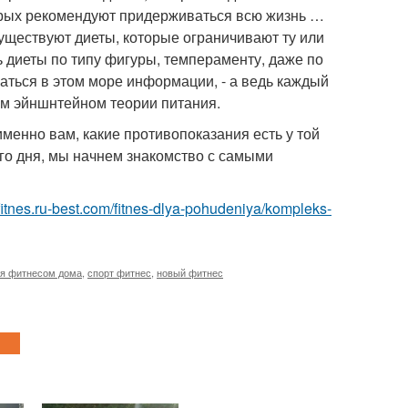
торых рекомендуют придерживаться всю жизнь …
существуют диеты, которые ограничивают ту или
диеты по типу фигуры, темпераменту, даже по
браться в этом море информации, - а ведь каждый
им эйншнтейном теории питания.
именно вам, какие противопоказания есть у той
его дня, мы начнем знакомство с самыми
/fitnes.ru-best.com/fitnes-dlya-pohudeniya/kompleks-
ия фитнесом дома
,
спорт фитнес
,
новый фитнес