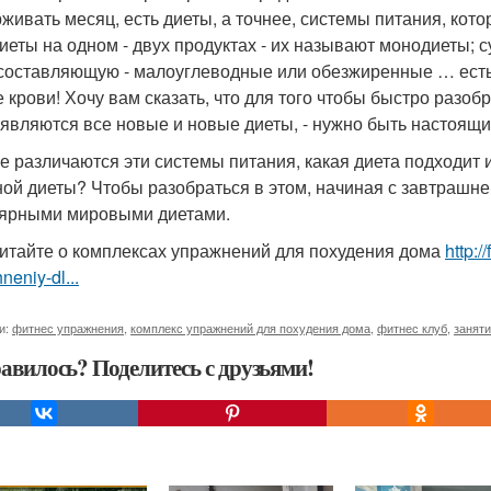
живать месяц, есть диеты, а точнее, системы питания, ко
диеты на одном - двух продуктах - их называют монодиеты; 
составляющую - малоуглеводные или обезжиренные … есть 
е крови! Хочу вам сказать, что для того чтобы быстро разо
оявляются все новые и новые диеты, - нужно быть настоящ
е различаются эти системы питания, какая диета подходит 
ной диеты? Чтобы разобраться в этом, начиная с завтрашн
ярными мировыми диетами.
итайте о комплексах упражнений для похудения дома
http:/
neniy-dl...
и:
фитнес упражнения
,
комплекс упражнений для похудения дома
,
фитнес клуб
,
занят
авилось? Поделитесь с друзьями!