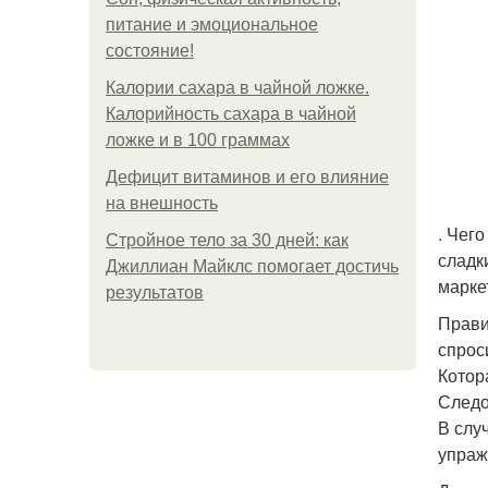
питание и эмоциональное
состояние!
Калории сахара в чайной ложке.
Калорийность сахара в чайной
ложке и в 100 граммах
Дефицит витаминов и его влияние
на внешность
. Чег
Стройное тело за 30 дней: как
сладк
Джиллиан Майклс помогает достичь
марке
результатов
Прави
спрос
Котора
Следо
В слу
упраж