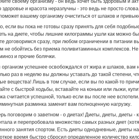
яйте своему организму - он ведь хочет быть здоровым и ак
то здоровье и красота неразлучны - это ведь не просто слов
поможет вашему организму очиститься от шлаков и привыкн
о, если вы пока не готовы сразу принять для себя подобн
еть на диете, чтобы лишние килограммы ушли как можно бы
те договоримся сразу, при любом ограничении в питании в
ам не обойтись без приема поливитаминных комплексов. Не 
миноз и прочие болячки.
 организм успешнее освобождался от жира и шлаков, вам 
лько раз в неделю вы должны уставать до такой степени, чт
ые вещества! Лишь в том случае, если вы по какой-то прич
айте с быстрой ходьбы, вставайте на коньки или лыжи, купи
зка считается успешной, только если вы после нее вспотели.
иминутная разминка заменит вам полноценную нагрузку.
ерь поговорим о заветном - о диетах! Диеты, диеты, диеты
итала и перепробовала множество самых разных диет (хотя
янного занятия спортом. Есть диеты однодневные, диеты на
роткое время быстро сбросил определенное количество кил