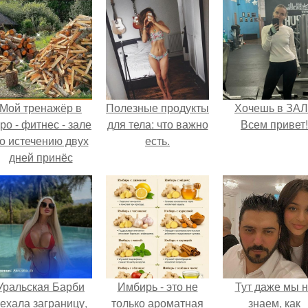
Мой тренажёр в
Полезные продукты
Хочешь в ЗА
ро - фитнес - зале
для тела: что важно
Всем привет!
о истечению двух
есть.
дней принёс
ощутимый
результат.
Уральская Барби
Имбирь - это не
Тут даже мы 
ехала заграницу,
только ароматная
знаем, как