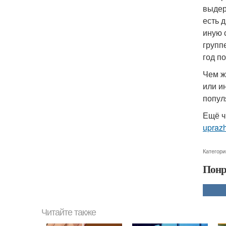
выдер
есть 
иную 
групп
год п
Чем ж
или и
попул
Ещё ч
uprazh
Категори
Понр
Читайте также