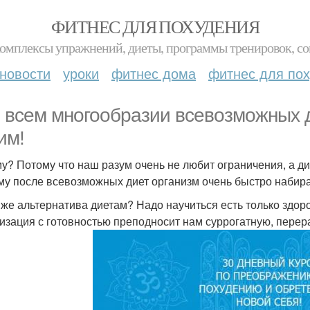
ФИТНЕС ДЛЯ ПОХУДЕНИЯ
комплексы упражнений, диеты, программы тренировок, со
новости
уроки
фитнес дома
фитнес для по
 всем многообразии всевозможных ди
им!
у? Потому что наш разум очень не любит ограничения, а ди
му после всевозможных диет организм очень быстро набир
 же альтернатива диетам? Надо научиться есть только здо
изация с готовностью преподносит нам суррогатную, пере