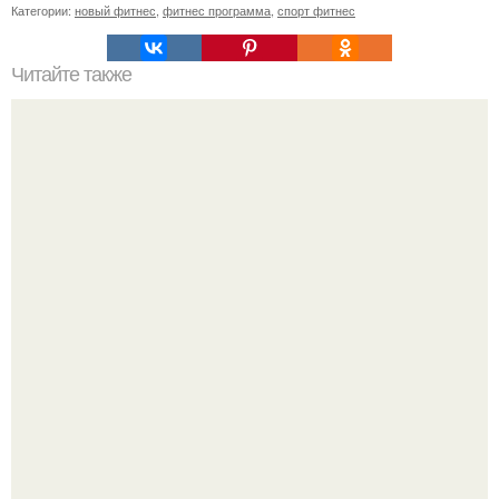
Категории:
новый фитнес
,
фитнес программа
,
спорт фитнес
Читайте также
Можно ли есть арбуз вечером худеющим. Можно ли есть
арбуз при похудении вечером, калорийность арбуза