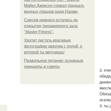
Майкл Джексон сорвал тридцать
модных показов ради Наоми.
Совсем немного осталось до
открытия тренажерного зала
"Master Fitness".
Хватит листать красивые
фотографии девочек с попой, о
которой ты мечтаешь!
Правильное питание: основные
принципы и советы
2. оч
обеда
дневн
мюсли
Обяза
исклю
3. ты