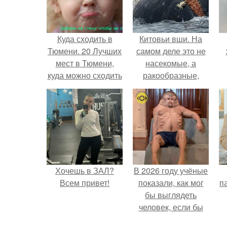
Куда сходить в
Китовьи вши. На
Тюмени. 20 Лучших
самом деле это не
мест в Тюмени,
насекомые, а
куда можно сходить
ракообразные,
с маленьким
относящиеся к
ребенком
бокоплавам.
Хочешь в ЗАЛ?
В 2026 году учёные
Всем привет!
показали, как мог
па
бы выглядеть
человек, если бы
его тело