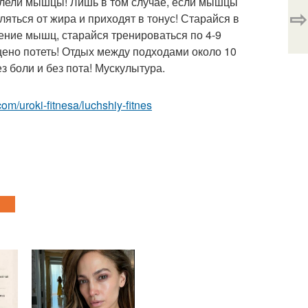
болели мышцы! Лишь в том случае, если мышцы
⇨
ляться от жира и приходят в тонус! Старайся в
ение мышц, старайся тренироваться по 4-9
ещено потеть! Отдых между подходами около 10
з боли и без пота! Мускулытура.
.com/uroki-fitnesa/luchshiy-fitnes