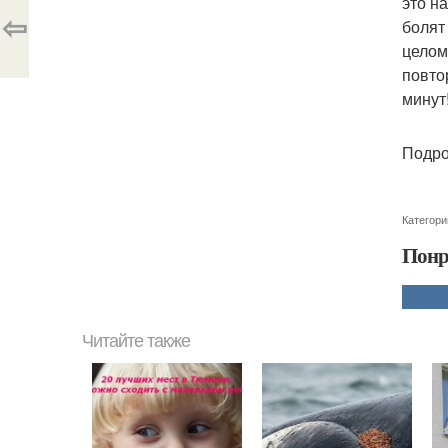
это н
⇦
болят
целом
повто
минут
Подро
Категори
Понр
Читайте также