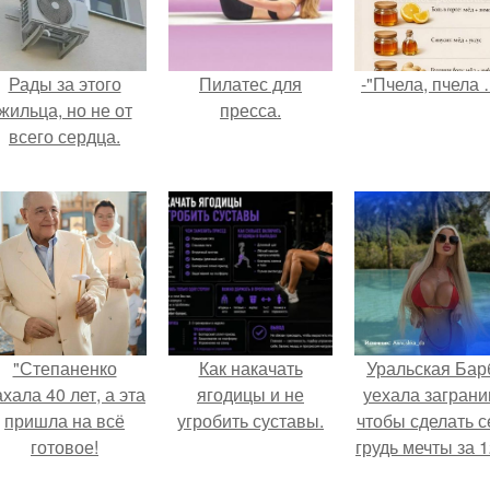
Рады за этого
Пилатес для
-"Пчела, пчела 
жильца, но не от
пресса.
всего сердца.
"Степаненко
Как накачать
Уральская Бар
хала 40 лет, а эта
ягодицы и не
уехала заграни
пришла на всё
угробить суставы.
чтобы сделать с
готовое!
грудь мечты за 1
тыс.