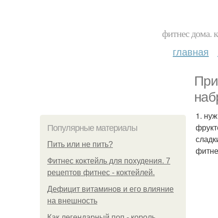
фитнес дома. 
главная
При
наб
1. ну
фрукт
Популярные материалы
сладк
Пить или не пить?
фитне
Фитнес коктейль для похудения. 7
рецептов фитнес - коктейлей.
Дефицит витаминов и его влияние
на внешность
Как легендарный поп - король