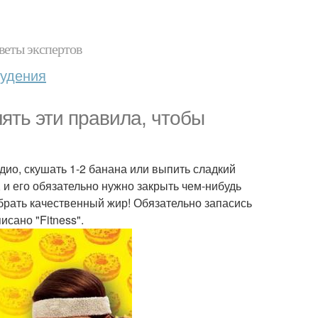
веты экспертов
худения
ять эти правила, чтобы
рдио, скушать 1-2 банана или выпить сладкий
, и его обязательно нужно закрыть чем-нибудь
брать качественный жир! Обязательно запасись
сано "Fitness".