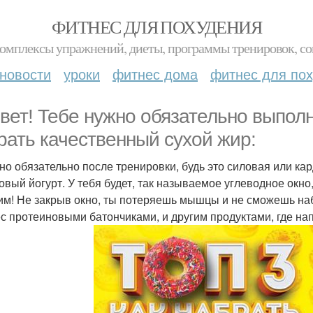
ФИТНЕС ДЛЯ ПОХУДЕНИЯ
комплексы упражнений, диеты, программы тренировок, со
новости
уроки
фитнес дома
фитнес для по
вет! Тебе нужно обязательно выполн
рать качественный сухой жир:
жно обязательно после тренировки, будь это силовая или ка
овый йогурт. У тебя будет, так называемое углеводное окно
им! Не закрыв окно, ты потеряешь мышцы и не сможешь на
с протеиновыми батончиками, и другим продуктами, где напи