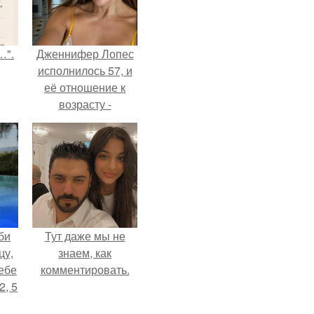
…".
Дженнифер Лопес
исполнилось 57, и
её отношение к
возрасту -
настоящий
манифест
уверенности: "не
говорите, что я
отлично выгляжу
для 57.
би
Тут даже мы не
цу,
знаем, как
ебе
комментировать.
2, 5