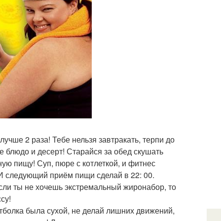
лучше 2 раза! Тебе нельзя завтракать, терпи до
е блюдо и десерт! Старайся за обед скушать
ую пищу! Суп, пюре с котлеткой, и фитнес
 И следующий приём пищи сделай в 22: 00.
если ты не хочешь экстремальный жиронабор, то
су!
утболка была сухой, не делай лишних движений,