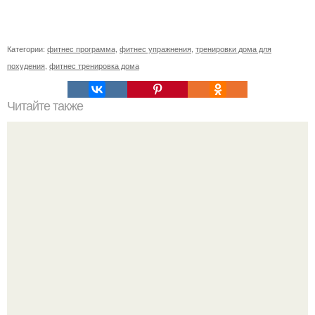
Категории:
фитнес программа
,
фитнес упражнения
,
тренировки дома для
похудения
,
фитнес тренировка дома
Читайте также
Сколько раз нужно делать планку, чтобы похудеть.
Сколько раз в день делать планку —, чтобы был
результат для похудения