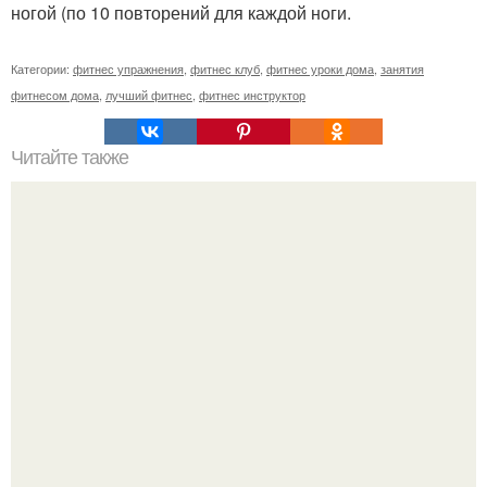
ногой (по 10 повторений для каждой ноги.
Категории:
фитнес упражнения
,
фитнес клуб
,
фитнес уроки дома
,
занятия
фитнесом дома
,
лучший фитнес
,
фитнес инструктор
Читайте также
Всего 7 простых упражнений помогут вам сделать
красивые, стройные ручки.