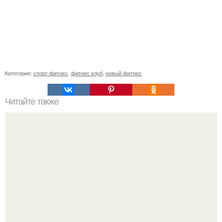
Категории:
спорт фитнес
,
фитнес клуб
,
новый фитнес
Читайте также
Куда сходить в Тюмени. 20 Лучших мест в Тюмени, куда
можно сходить с маленьким ребенком