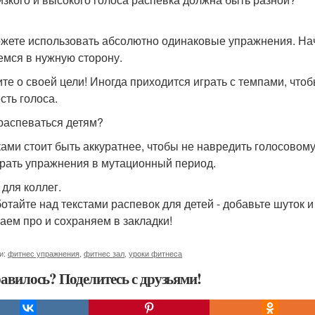
жете использовать абсолютно одинаковые упражнения. Нач
емся в нужную сторону.
те о своей цели! Иногда приходится играть с темпами, что
сть голоса.
 распеваться детям?
ками стоит быть аккуратнее, чтобы не навредить голосовом
рать упражнения в мутационный период.
 для коллег.
отайте над текстами распевок для детей - добавьте шуток и 
аем про и сохраняем в закладки!
и:
фитнес упражнения
,
фитнес зал
,
уроки фитнеса
авилось? Поделитесь с друзьями!