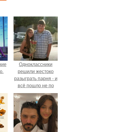
ние
Одноклассники
ю.
решили жестоко
разыграть парня - и
всё пошло не по
плану.