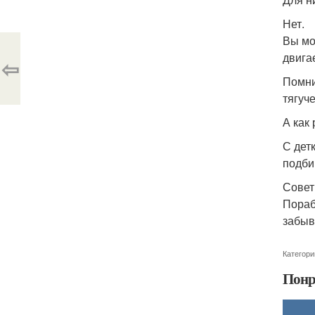
Нет.
Вы мо
двига
⇦
Помни
тягуче
А как
С дет
подби
Совет
Пораб
забыв
Категори
Понр