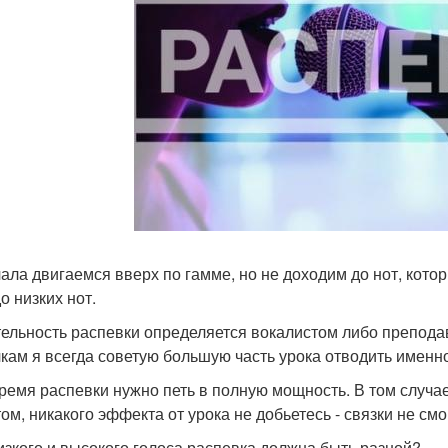
чала двигаемся вверх по гамме, но не доходим до нот, кот
о низких нот.
тельность распевки определяется вокалистом либо препода
кам я всегда советую большую часть урока отводить именно
время распевки нужно петь в полную мощность. В том случае
ом, никакого эффекта от урока не добьетесь - связки не смо
изкого и высокого голоса распевка должна быть разной?