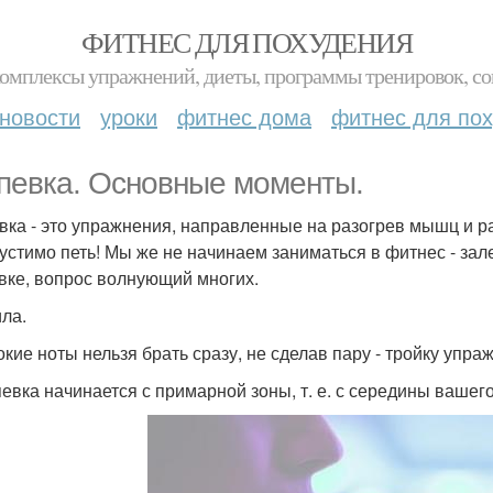
ФИТНЕС ДЛЯ ПОХУДЕНИЯ
комплексы упражнений, диеты, программы тренировок, со
новости
уроки
фитнес дома
фитнес для по
певка. Основные моменты.
вка - это упражнения, направленные на разогрев мышц и ра
устимо петь! Мы же не начинаем заниматься в фитнес - зале
вке, вопрос волнующий многих.
ла.
окие ноты нельзя брать сразу, не сделав пару - тройку упра
певка начинается с примарной зоны, т. е. с середины вашег