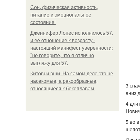
Сон, физическая активность,
питание и эмоциональное
состояние!
Дженнифер Лопес исполнилось 57,
и её отношение к возрасту -
настоящий манифест уверенности:
"не говорите, что я отлично
выгляжу для 57.
Китовьи вши. На самом деле это не
насекомые, а ракообразные,
3 сна
относящиеся к бокоплавам.
вниз д
4 дли
Нович
5 во 
шепот
Для н