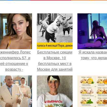
женнифер Лопес
Бесплатные секции
Я искала назва
сполнилось 57, и
в Москве. 10
тому, что дела
её отношение к
бесплатных мест в
возрасту -
Москве для занятий
настоящий
спортом.
манифест
уверенности: "не
говорите, что я
отлично выгляжу
для 57.