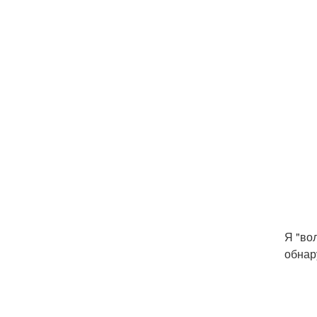
Я "во
обнар