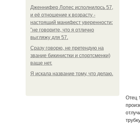
Дженнифер Лопес исполнилось 57,
и её отношение к возрасту -
настоящий манифест уверенности:
"не говорите, что я отлично
выгляжу для 57.
Сразу говорю, не претендую на
звание бикинистки и спортсменки)
ваще нет.
Я искала название тому, что делаю.
Отец 
произ
отлуч
трубку