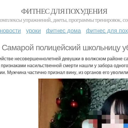
ФИТНЕС ДЛЯ ПОХУДЕНИЯ
комплексы упражнений, диеты, программы тренировок, со
новости
уроки
фитнес дома
фитнес для по
 Самарой полицейский школьницу у
ийстве несовершеннолетней девушки в волжском районе сам
с признаками насильственной смерти нашли у забора одног
ии. Мужчина частично признал вину, из органов его уволили