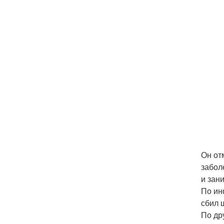
Он от
забол
и зан
По ин
сбил 
По др