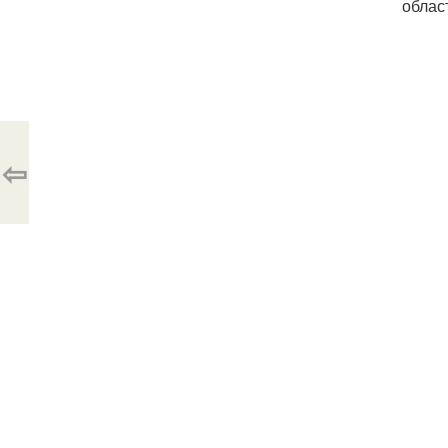
облас
⇦