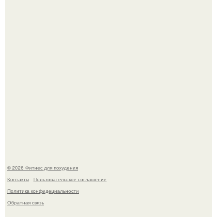
Я - Эльвина Кузнецова, тренер групповых фитнес
тренировок разных направлений.
Произошел странный инцидент, связанный с казахским
деликатесом.
© 2026 Фитнес для похудения
Контакты
Пользовательское соглашение
Политика конфидециальности
Обратная связь