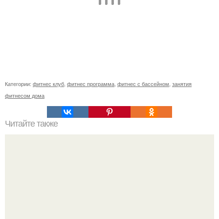
Категории:
фитнес клуб
,
фитнес программа
,
фитнес с бассейном
,
занятия
фитнесом дома
Читайте также
Как похудела ольга бузова. Секреты диеты Ольги