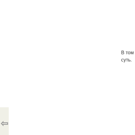
В том
суть.
⇦