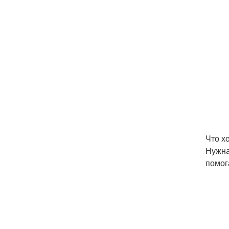
Что х
Нужна
помог