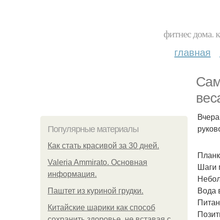
фитнес дома. 
главная
Сам
веса
Вчера
руков
Популярные материалы
Как стать красивой за 30 дней.
Планк
Valeria Ammirato. Основная
Шаги 
информация.
Небол
Вода 
Паштет из куриной грудки.
Питан
Китайские шарики как способ
Позит
сохранить здоровье, не вставая с