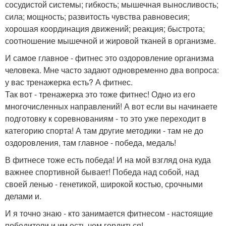
сосудистой системы; гибкость; мышечная выносливость;
сила; мощность; развитость чувства равновесия;
хорошая координация движений; реакция; быстрота;
соотношение мышечной и жировой тканей в организме.
И самое главное - фитнес это оздоровление организма
человека. Мне часто задают одновременно два вопроса:
у вас тренажерка есть? А фитнес.
Так вот - тренажерка это тоже фитнес! Одно из его
многочисленных направлений! А вот если вы начинаете
подготовку к соревнованиям - то это уже переходит в
категорию спорта! А там другие методики - там не до
оздоровления, там главное - победа, медаль!
В фитнесе тоже есть победа! И на мой взгляд она куда
важнее спортивной бывает! Победа над собой, над
своей ленью - генетикой, широкой костью, срочными
делами и.
И я точно знаю - кто занимается фитнесом - настоящие
победители и им есть чем гордиться!