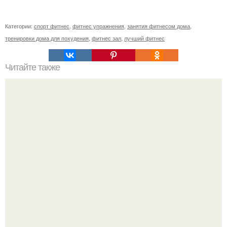
Категории:
спорт фитнес
,
фитнес упражнения
,
занятия фитнесом дома
,
тренировки дома для похудения
,
фитнес зал
,
лучший фитнес
Читайте также
Куда сходить в Тюмени. 20 Лучших мест в Тюмени, куда
можно сходить с маленьким ребенком