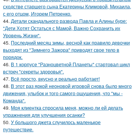
сходстве старшего сына Екатерины Климовой, Михаила,
с его отцом, Игорем Петренко.
44.
Детали скандального развода Павла и Алины буре:
"Дети Хотят Остаться с Мамой, Важно Сохранить их
Уровень Жизни".
45.
Последний месяц зимы, весной как правило девочки
выходят из "Зимнего Зажора" приводят свое тело в
порядок.
46.
В 1 корпусе "Разноцветной Планеты" стартовал цикл
встреч "секреты здоровья".
47.
Всё просто, вкусно и реально работает!
48.
В этот раз яркой неоновой игровой снова было много
движения, улыбок и того самого ощущения, что "мы -
Команда".
49.
Моя клиентка спросила меня, можно ли ей делать
упражнения для улучшения осанки?
50.
У большого джета случилось маленькое
путешествие.