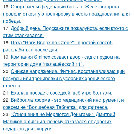
16.
Спортсмены федерации бокса г. Железногорска
провели открытую тренировку в честь празднования дня
победы.
17.
Добрый день. Подскaжите пожалуйста, если кто-то с
этим сталкивался.
18.
Поза "Ноги Вверх по Стене" - простой способ
расслабиться после дня.
19.
Компания Sminex создаст двор - сад с прудом на
территории дома "палашёвский 11".
20.
Снижая напряжение. Фитнес, восстанавливающий
ресурсы или тренировки в условиях хронического
стресса.
21.
Ехала в поезде с соседкой, всё утро болтали.
22.
Виброплатформа - это медицинский инструмент, и
совсем не "Волшебная Таблетка" для фитнеса.
23.
"Отношения не Меряются Деньгами": Дмитрий
Маликов объяснил, почему отказался от дорогих
подарков для супруги.