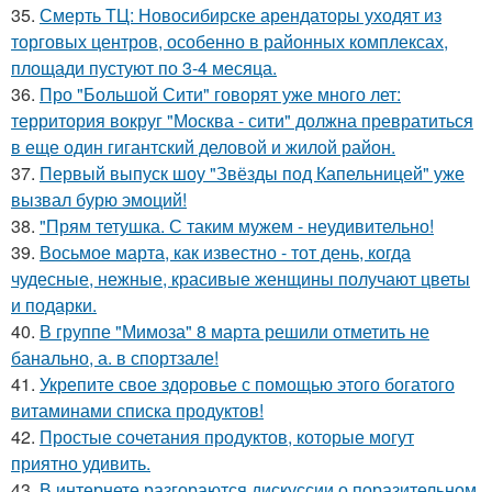
35.
Смерть ТЦ: Новосибирске арендаторы уходят из
торговых центров, особенно в районных комплексах,
площади пустуют по 3-4 месяца.
36.
Про "Большой Сити" говорят уже много лет:
территория вокруг "Москва - сити" должна превратиться
в еще один гигантский деловой и жилой район.
37.
Первый выпуск шоу "Звёзды под Капельницей" уже
вызвал бурю эмоций!
38.
"Прям тетушка. С таким мужем - неудивительно!
39.
Восьмое марта, как известно - тот день, когда
чудесные, нежные, красивые женщины получают цветы
и подарки.
40.
В группе "Мимоза" 8 марта решили отметить не
банально, а. в спортзале!
41.
Укрепите свое здоровье с помощью этого богатого
витаминами списка продуктов!
42.
Простые сочетания продуктов, которые могут
приятно удивить.
43.
В интернете разгораются дискуссии о поразительном