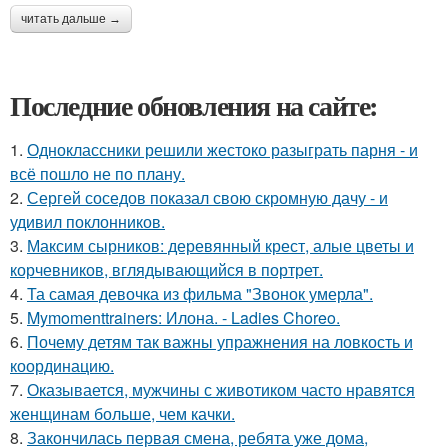
читать дальше →
Последние обновления на сайте:
1.
Одноклассники решили жестоко разыграть парня - и
всё пошло не по плану.
2.
Сергей соседов показал свою скромную дачу - и
удивил поклонников.
3.
Максим сырников: деревянный крест, алые цветы и
корчевников, вглядывающийся в портрет.
4.
Та самая девочка из фильма "Звонок умерла".
5.
Mymomenttrainers: Илона. - Ladies Choreo.
6.
Почему детям так важны упражнения на ловкость и
координацию.
7.
Оказывается, мужчины с животиком часто нравятся
женщинам больше, чем качки.
8.
Закончилась первая смена, ребята уже дома,