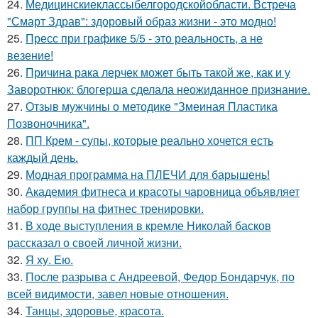
24.
Медицинскиеклассыбелгородскойобласти. Встреча
"Смарт Здрав": здоровый образ жизни - это модно!
25.
Пресс при графике 5/5 - это реальность, а не
везение!
26.
Причина рака лерчек может быть такой же, как и у
Заворотнюк: блогерша сделала неожиданное признание.
27.
Отзыв мужчины о методике "Змеиная Пластика
Позвоночника".
28.
ПП Крем - супы, которые реально хочется есть
каждый день.
29.
Модная программа на ПЛЕЧИ для барышень!
30.
Академия фитнеса и красоты чаровница объявляет
набор группы на фитнес тренировки.
31.
В ходе выступления в кремле Николай басков
рассказал о своей личной жизни.
32.
Я ху. Ею.
33.
После разрыва с Андреевой, Федор Бондарчук, по
всей видимости, завел новые отношения.
34.
Танцы, здоровье, красота.