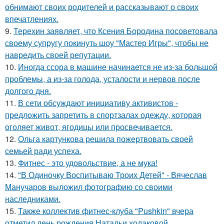
обнимают своих родителей и рассказывают о своих
впечатлениях.
9.
Терехин заявляет, что Ксения Бородина посоветовала
своему супругу покинуть шоу "Мастер Игры", чтобы не
навредить своей репутации.
10.
Иногда ссора в машине начинается не из-за большой
проблемы, а из-за голода, усталости и нервов после
долгого дня.
11.
В сети обсуждают инициативу активистов -
предложить запретить в спортзалах одежду, которая
оголяет живот, ягодицы или просвечивается.
12.
Ольга картункова решила пожертвовать своей
семьей ради успеха.
13.
Фитнес - это удовольствие, а не мука!
14.
"В Одиночку Воспитываю Троих Детей" - Вячеслав
Манучаров выложил фотографию со своими
наследниками.
15.
Также коллектив фитнес-клуба "Pushkin" вчера
отметил день рождения Натальи ходаковой.