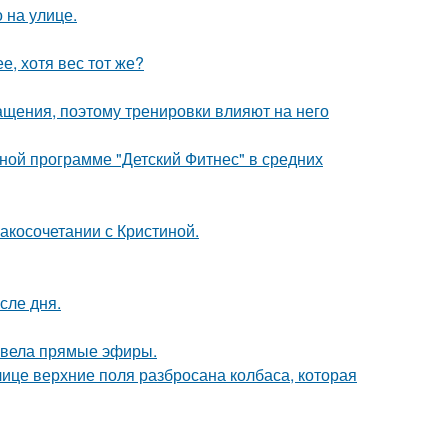
 на улице.
, хотя вес тот же?
ащения, поэтому тренировки влияют на него
ьной программе "Детский Фитнес" в средних
косочетании с Кристиной.
сле дня.
я вела прямые эфиры.
лице верхние поля разбросана колбаса, которая