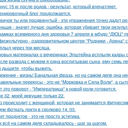
нус 15 кг после родов - результат, который впечатляет.
енировочный блог продолжается.
вичок ты или продвинутый - эти упражнения точно дадут ре
ньше - значит лучше: ошибка, которая убивает твои результ
рамках всемирного дня здоровья 7 апреля в мбудо "ДЮЦ" 
физкультурно - оздоровительном центре "Родники - Арена" с
плыл через три месяца.
новых материалах о вечеринках Эпштейна всплыли кадры
сле развода с мужем я одна воспитываю сына, ему семь ле
 дышите, чтобы выжить.
ижение - жизнь! Банальная фраза, но на самом деле она не
авильные перекусы - это не "Морковка и Сила Воли", а сыто
т это поворот - "Императрица" к новой роли готовится.
е 32, моей девушке только 22.
о происходит с женщиной, которая не занимается фитнесо
ем фоткать локти в сколково 14. 03.
ет продуктов - это не просто эстетика.
к всё на самом деле складывалось - шаг за шагом.