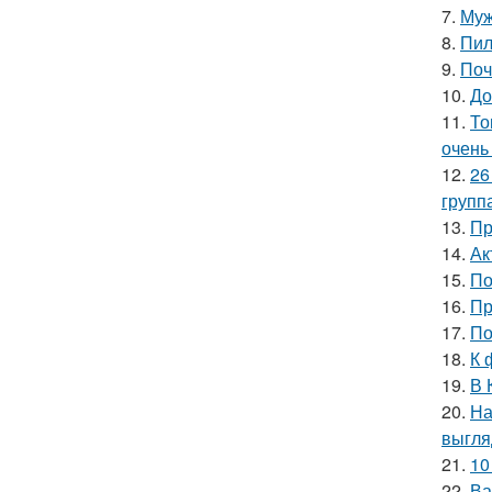
7.
Муж
8.
Пил
9.
Поч
10.
До
11.
То
очень
12.
26
групп
13.
Пр
14.
Ак
15.
По
16.
Пр
17.
По
18.
К 
19.
В 
20.
На
выгля
21.
10
22.
Ва