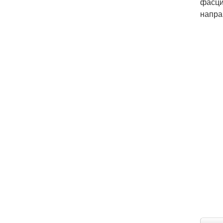
фасци
напра