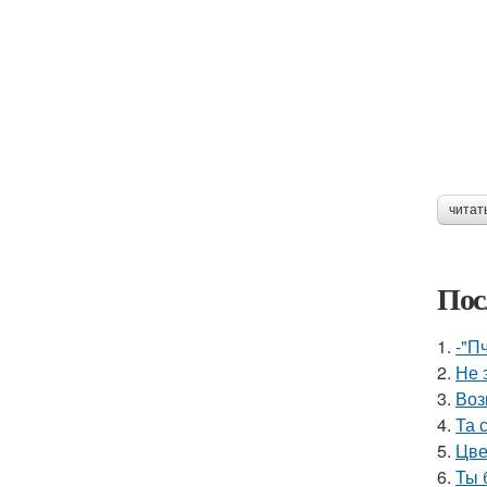
читат
Пос
1.
-"П
2.
Не 
3.
Воз
4.
Та 
5.
Цве
6.
Ты 