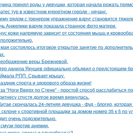
чина принял роды у девушки, которая начала рожать прямо
атес тур в известном курортном городе - нячанг.
ему рядом с тренером упражнение вдруг становится тяжелее
чь Анжелики варум показала странное фото матери.
нус кожи напрямую зависит от состояния мышц и кровообр
 положительно.
 мая состоялось итоговое открытое занятие по дополнител
ах.
еображение веры Брежневой.
тер данила Якушев официально объявил о предстоящем бра
ймала РПП. Срывает крышу.
аздник спорта и здорового образа жизни!
за "Ноги Вверх по Стене" - простой способ расслабиться по
фитнесу спустя долгое время вернулась.
Китае скончалась 24-летняя девушка - фуд - блогер, котора
 склоне у спортивной площадки за домом номер 35 к 5 по у
дит очень подозрительно.
 смузи против анемии.
ша жизнь скучна и однообразна?