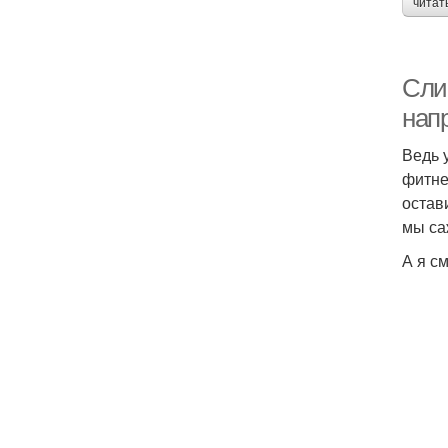
читат
Слин
нап
Ведь 
фитне
остав
мы са
А я с