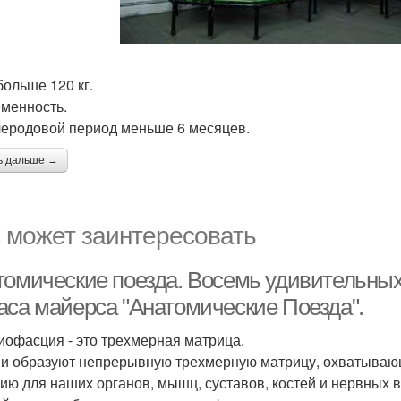
больше 120 кг.
еменность.
леродовой период меньше 6 месяцев.
ь дальше →
 может заинтересовать
томические поезда. Восемь удивительных
аса майерса "Анатомические Поезда".
Миофасция - это трехмерная матрица.
и образуют непрерывную трехмерную матрицу, охватываю
ию для наших органов, мышц, суставов, костей и нервных 