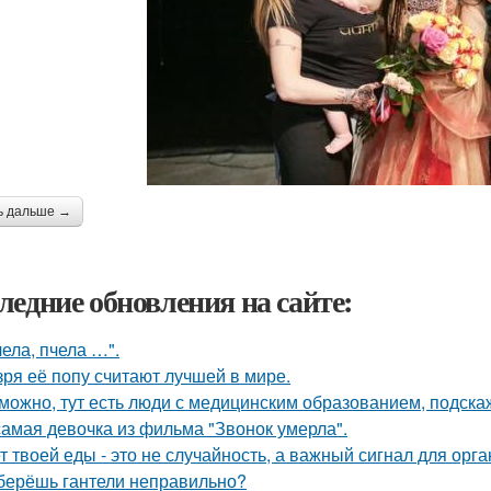
ь дальше →
ледние обновления на сайте:
чела, пчела …".
зря её попу считают лучшей в мире.
можно, тут есть люди с медицинским образованием, подскаж
самая девочка из фильма "Звонок умерла".
т твоей еды - это не случайность, а важный сигнал для орга
берёшь гантели неправильно?