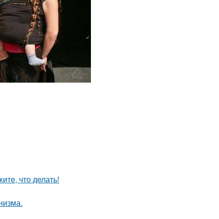
ите, что делать!
низма.