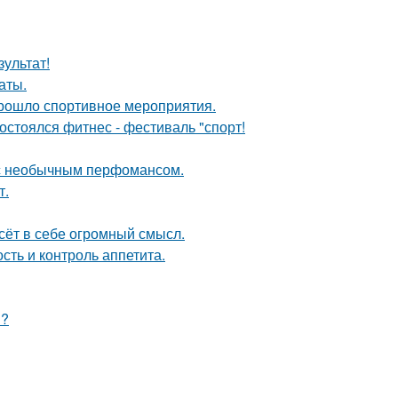
зультат!
аты.
прошло спортивное мероприятия.
остоялся фитнес - фестиваль "спорт!
 с необычным перфомансом.
т.
сёт в себе огромный смысл.
сть и контроль аппетита.
м?