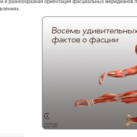
й и разнообразная ориентация фасциальных меридианов по
влениях.