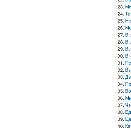
23.
Ми
24.
Тр
25.
Но
26.
Ме
27.
В 
28.
В 
29.
Вс
30.
В 
31.
По
32.
Вы
33.
Дв
34.
Пр
35.
Во
36.
Мн
37.
Чт
38.
Ед
39.
Цв
40.
Ка