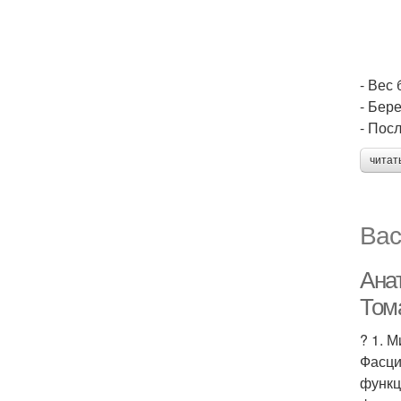
- Вес 
- Бер
- Пос
читат
Вас
Ана
Том
? 1. 
Фасци
функц