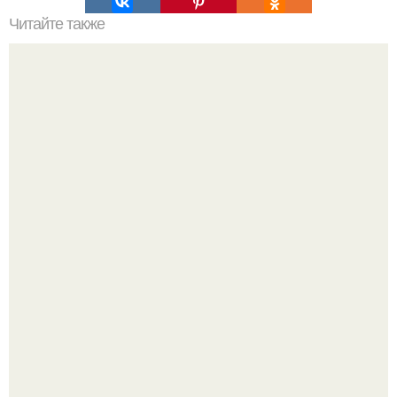
Читайте также
Куда сходить в Тюмени. 20 Лучших мест в Тюмени, куда
можно сходить с маленьким ребенком
-"Пчела, пчела …".