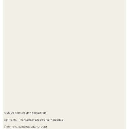
Уральская Барби уехала заграницу, чтобы сделать себе
грудь мечты за 12, 5 тыс.
Не зря её попу считают лучшей в мире.
© 2026 Фитнес для похудения
Контакты
Пользовательское соглашение
Политика конфидециальности