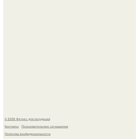
Фигура Зои салданы в "Стражах Галактики" до сих пор
вызывает восхищение.
3 мифа о моей деятельности смехотерапевта.
© 2026 Фитнес для похудения
Контакты
Пользовательское соглашение
Политика конфидециальности