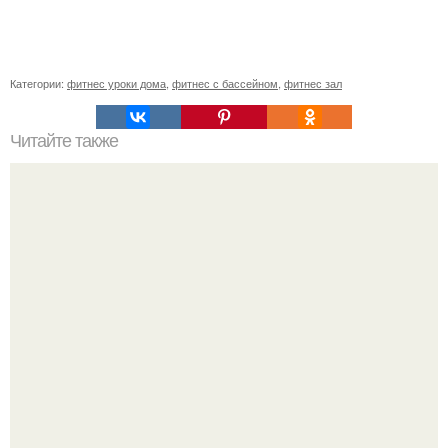
Категории:
фитнес уроки дома
,
фитнес с бассейном
,
фитнес зал
Читайте также
Как готовить рис для спортсменов. Какой вид риса
самый полезный