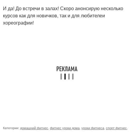
И да! До встречи в залах! Скоро анонсирую несколько
курсов как для новичков, так и для любителеи
хореографии!
Категории:
домашний фитнес
,
фитнес уроки дома
,
уроки фитнеса
,
спорт фитнес
,