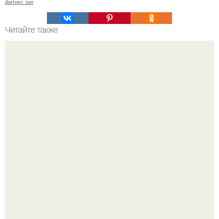
фитнес зал
Читайте также
Почему увеличиваются икры ног. Причины полных икр и
варианты, как сделать икры ног тоньше.