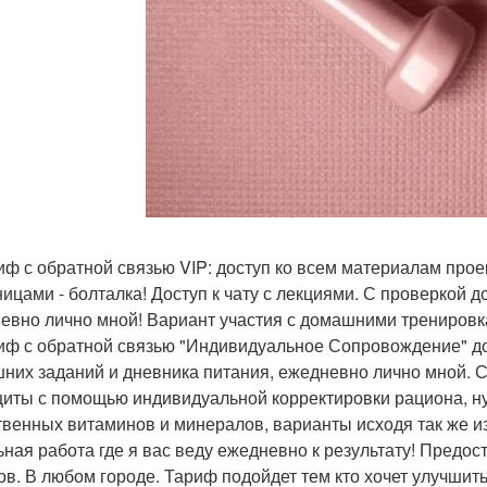
риф с обратной связью VIP: доступ ко всем материалам проек
ницами - болталка! Доступ к чату с лекциями. С проверкой 
евно лично мной! Вариант участия с домашними тренировка
риф с обратной связью "Индивидуальное Сопровождение" до
них заданий и дневника питания, ежедневно лично мной. 
иты с помощью индивидуальной корректировки рациона, н
твенных витаминов и минералов, варианты исходя так же 
ьная работа где я вас веду ежедневно к результату! Предос
ов. В любом городе. Тариф подойдет тем кто хочет улучшить