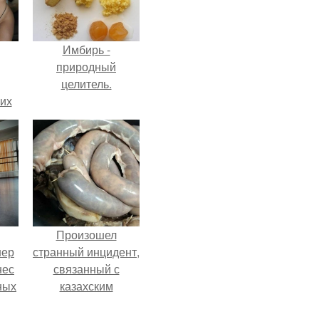
Имбирь -
природный
целитель.
сих
т
Произошел
нер
странный инцидент,
нес
связанный с
ных
казахским
.
деликатесом.