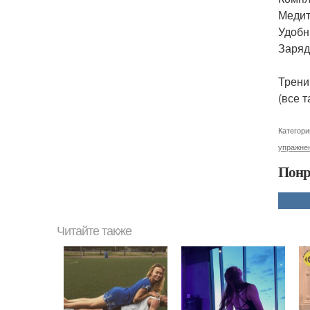
Медит
Удобн
Заряд
Трени
(все 
Категори
упражне
Понр
Читайте также