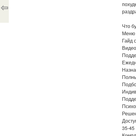
⇦
похуд
раздр
Что бу
Меню 
Гайд 
Видео
Подде
Ежедн
Назна
Полны
Подбо
Индив
Поддер
Психо
Решен
Досту
35-45
Компл