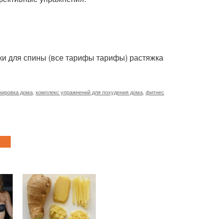
ки для спины (все тарифы тарифы) растяжка
нировка дома
,
комплекс упражнений для похудения дома
,
фитнес