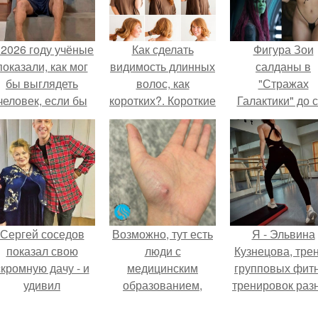
 2026 году учёные
Как сделать
Фигура Зои
показали, как мог
видимость длинных
салданы в
бы выглядеть
волос, как
"Стражах
человек, если бы
коротких?. Короткие
Галактики" до 
его тело
волосы без
пор вызывае
волюционировало
стрижки: узнай, как!
восхищение.
специально для
выживания в
автокатастpoфах.
Сергей соседов
Возможно, тут есть
Я - Эльвина
показал свою
люди с
Кузнецова, тре
скромную дачу - и
медицинским
групповых фит
удивил
образованием,
тренировок раз
поклонников.
подскажите, что
направлений