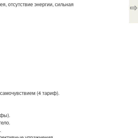
⇨
ея, отсутствие энергии, сильная
самочувствием (4 тариф).
ифы).
тело.
.
ффективные упражнения.