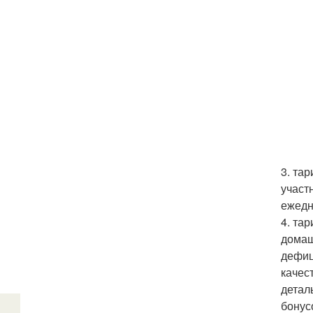
3. та
участ
ежедн
4. та
домаш
дефиц
качес
детал
бонус