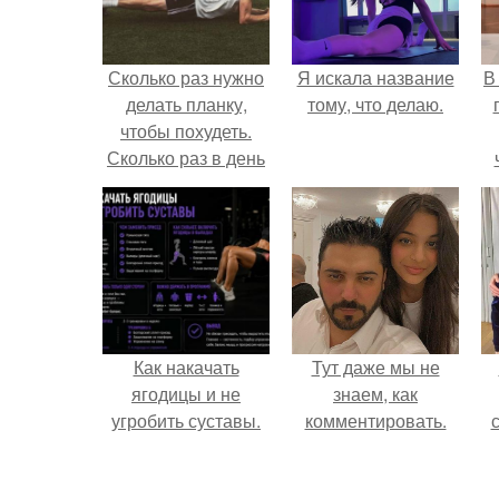
Сколько раз нужно
Я искала название
В
делать планку,
тому, что делаю.
чтобы похудеть.
Сколько раз в день
делать планку —,
чтобы был
э
результат для
похудения
Как накачать
Тут даже мы не
ягодицы и не
знаем, как
угробить суставы.
комментировать.