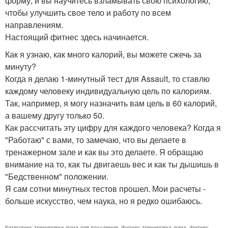
форму, и вы научитесь взламывать свою психологию,
чтобы улучшить свое тело и работу по всем
направлениям.
Настоящий фитнес здесь начинается.
Как я узнаю, как много калорий, вы можете сжечь за
минуту?
Когда я делаю 1-минутный тест для Assault, то ставлю
каждому человеку индивидуальную цель по калориям.
Так, например, я могу назначить вам цель в 60 калорий,
а вашему другу только 50.
Как рассчитать эту цифру для каждого человека? Когда я
"Работаю" с вами, то замечаю, что вы делаете в
тренажерном зале и как вы это делаете. Я обращаю
внимание на то, как ты двигаешь вес и как ты дышишь в
"Бедственном" положении.
Я сам сотни минутных тестов прошел. Мои расчеты -
больше искусство, чем наука, но я редко ошибаюсь.
Категории:
тренировки дома для похудения
,
фитнес тренировка дома
,
фитнес