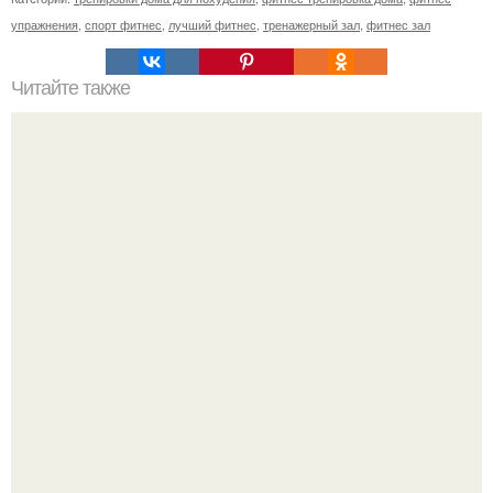
упражнения
,
спорт фитнес
,
лучший фитнес
,
тренажерный зал
,
фитнес зал
Читайте также
Сколько раз нужно делать планку, чтобы похудеть.
Сколько раз в день делать планку —, чтобы был
результат для похудения