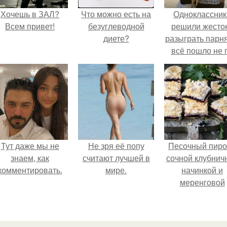
Хочешь в ЗАЛ?
Что можно есть на
Одноклассник
Всем привет!
безуглеводной
решили жесто
диете?
разыграть парня
всё пошло не 
плану.
Тут даже мы не
Не зря её попу
Песочный пиро
знаем, как
считают лучшей в
сочной клубнич
комментировать.
мире.
начинкой и
меренговой
шапочкой!