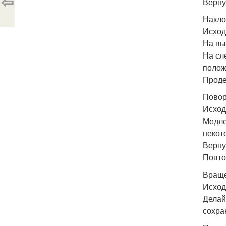
⇦
Верну
Накло
Исход
На вы
На сл
полож
Проде
Повор
Исход
Медле
некот
Верну
Повто
Враще
Исход
Делай
сохра