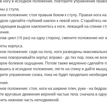
в ногу в исходное положение, повторите упражнение право
ны у стула.
ное положение: стоя правым боком к стулу. Правая нога на 
дохе сделайте глубокий наклон к левой ноге. Старайтесь не
едующем выдохе наклонитесь к ноге, лежащей на спинке сту
ение.
лав цикл (15 раз) на одну сторону, смените положение ног 
оты корпуса.
ное положение: сидя на полу, ноги разведены максимально
нно поворачивайте корпус вправо - до тех пор, пока не в
орое болевое ощущение. Потом также медленно сделайте п
вшись в исходное положение, лягте на спину и дайте мышц
рите упражнение снова, пока не будет проделано необходи
ния.
ное положение: стоя, ноги на ширине плеч, руки - на бедрах
те круговые движения верхней частью тела: сначала в одну,
нить нижнюю часть неподвижной.