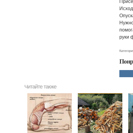
Присе
Исход
Опуск
Нужно
помог
руки 
Категори
Понр
Читайте также