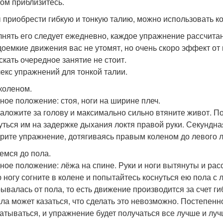
ом приблизитесь.
 приобрести гибкую и тонкую талию, можно использовать 
нять его следует ежедневно, каждое упражнение рассчитан
доемкие движения вас не утомят, но очень скоро эффект от 
скать очередное занятие не стоит.
екс упражнений для тонкой талии.
коленом.
ное положение: стоя, ноги на ширине плеч.
заложите за голову и максимально сильно втяните живот. П
уться им на задержке дыхания локтя правой руки. Секундная
рите упражнение, дотягиваясь правым коленом до левого л
емся до пола.
ное положение: лёжа на спине. Руки и ноги вытянуты и рас
 ногу согните в колене и попытайтесь коснуться ею пола с 
рывалась от пола, то есть движение производится за счет ги
ла может казаться, что сделать это невозможно. Постепенн
атываться, и упражнение будет получаться все лучше и луч