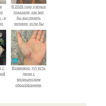
и
В 2026 году учёные
ко
показали, как мог
 - и
бы выглядеть
по
человек, если бы
его тело
эволюционировало
специально для
выживания в
автокатастpoфах.
г с
Возможно, тут есть
ной
люди с
медицинским
образованием,
подскажите, что
делать!