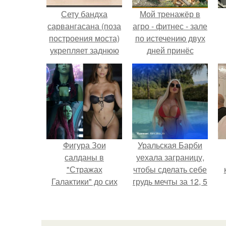
Сету бандха
Мой тренажёр в
сарвангасана (поза
агро - фитнес - зале
построения моста)
по истечению двух
укрепляет заднюю
дней принёс
поверхность и
ощутимый
раскрывает
результат.
переднюю часть
тела.
Фигура Зои
Уральская Барби
салданы в
уехала заграницу,
"Стражах
чтобы сделать себе
Галактики" до сих
грудь мечты за 12, 5
пор вызывает
тыс.
восхищение.