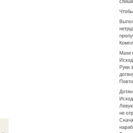
слишк
Чтобы
Выпол
нетру
пропу
Компл
Махи 
Исход
Руки 
дотян
Повто
Дотян
Исход
Левую
не от
Снача
нараб