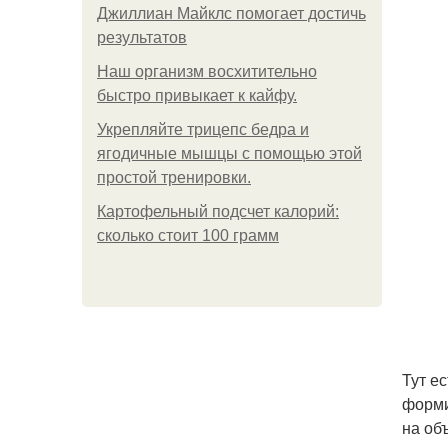
Джиллиан Майклс помогает достичь
результатов
Наш организм восхитительно
быстро привыкает к кайфу.
Укрепляйте трицепс бедра и
ягодичные мышцы с помощью этой
простой тренировки.
Картофельный подсчет калорий:
сколько стоит 100 грамм
Тут е
форми
на об