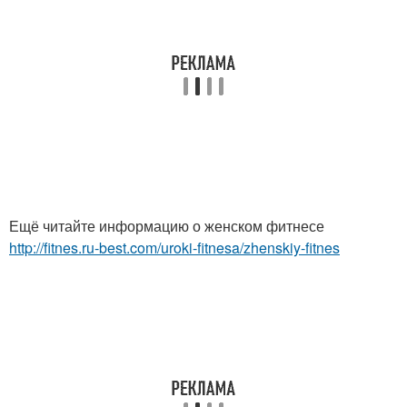
Ещё читайте информацию о женском фитнесе
http://fitnes.ru-best.com/uroki-fitnesa/zhenskiy-fitnes