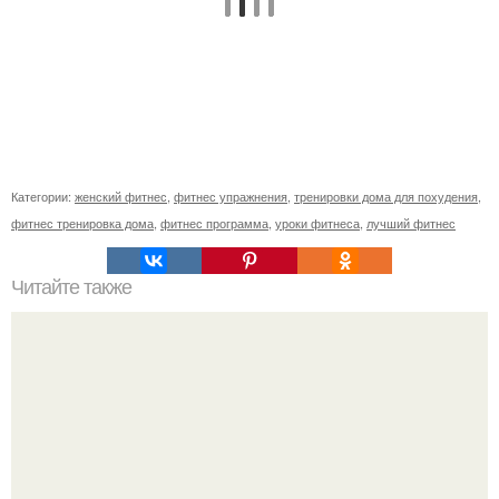
Категории:
женский фитнес
,
фитнес упражнения
,
тренировки дома для похудения
,
фитнес тренировка дома
,
фитнес программа
,
уроки фитнеса
,
лучший фитнес
Читайте также
Упражнения для каменного пресса и здоровья спины.