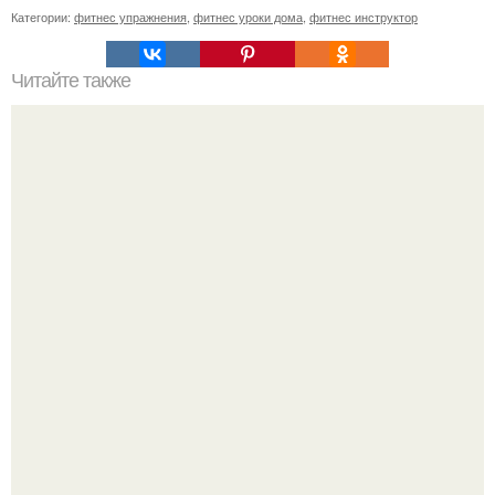
Категории:
фитнес упражнения
,
фитнес уроки дома
,
фитнес инструктор
Читайте также
Как убрать живот.