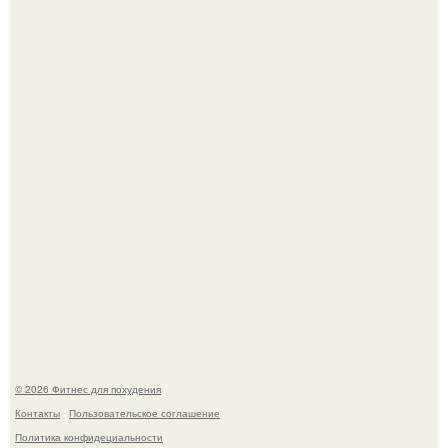
Тут даже мы не знаем, как комментировать.
Не зря её попу считают лучшей в мире.
© 2026 Фитнес для похудения
Контакты
Пользовательское соглашение
Политика конфидециальности