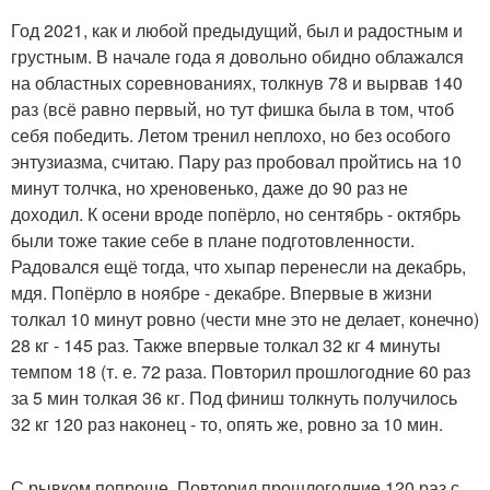
Год 2021, как и любой предыдущий, был и радостным и
грустным. В начале года я довольно обидно облажался
на областных соревнованиях, толкнув 78 и вырвав 140
раз (всё равно первый, но тут фишка была в том, чтоб
себя победить. Летом тренил неплохо, но без особого
энтузиазма, считаю. Пару раз пробовал пройтись на 10
минут толчка, но хреновенько, даже до 90 раз не
доходил. К осени вроде попёрло, но сентябрь - октябрь
были тоже такие себе в плане подготовленности.
Радовался ещё тогда, что хыпар перенесли на декабрь,
мдя. Попёрло в ноябре - декабре. Впервые в жизни
толкал 10 минут ровно (чести мне это не делает, конечно)
28 кг - 145 раз. Также впервые толкал 32 кг 4 минуты
темпом 18 (т. е. 72 раза. Повторил прошлогодние 60 раз
за 5 мин толкая 36 кг. Под финиш толкнуть получилось
32 кг 120 раз наконец - то, опять же, ровно за 10 мин.
С рывком попроще. Повторил прошлогодние 120 раз с