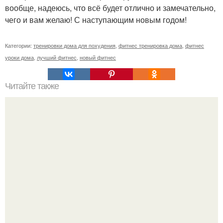
вообще, надеюсь, что всё будет отлично и замечательно,
чего и вам желаю! С наступающим новым годом!
Категории:
тренировки дома для похудения
,
фитнес тренировка дома
,
фитнес
уроки дома
,
лучший фитнес
,
новый фитнес
Читайте также
Сколько калорий в 1 ложке кофе. Сколько ккал в
растворимом кофе