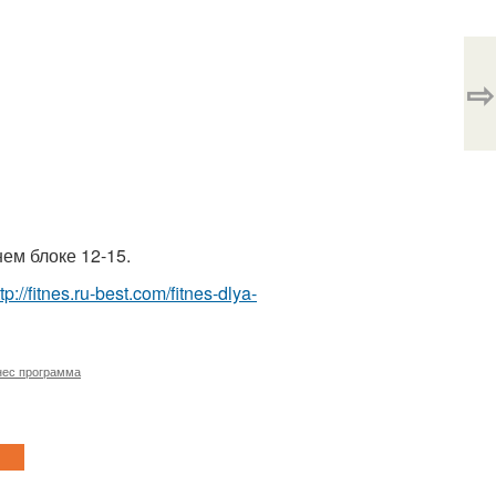
⇨
нем блоке 12-15.
tp://fitnes.ru-best.com/fitnes-dlya-
нес программа