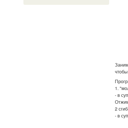
Заним
чтобы
Прогр
1. "мо
- в су
Отжим
2 сгиб
- в су