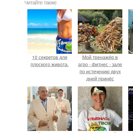
Читайте также
10 секретов для
Мой тренажёр в
плоского живота.
агро - фитнес - зале
по истечению двух
дней принёс
ощутимый
результат.