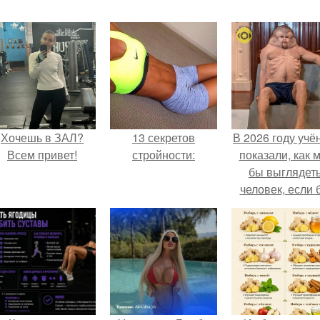
Хочешь в ЗАЛ?
13 секретов
В 2026 году учё
Всем привет!
стройности:
показали, как 
бы выглядет
человек, если 
его тело
эволюциониров
специально д
выживания 
автокатастpoф