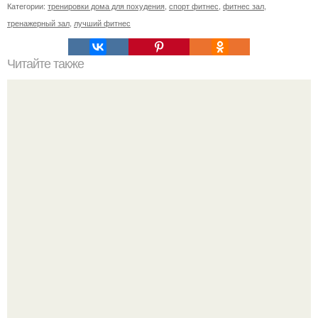
Категории:
тренировки дома для похудения
,
спорт фитнес
,
фитнес зал
,
тренажерный зал
,
лучший фитнес
Читайте также
Фитнес-коктейли. Рецепты жиросжигающих коктейлей.