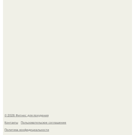
Сергей соседов показал свою скромную дачу - и удивил
поклонников.
Не зря её попу считают лучшей в мире.
© 2026 Фитнес для похудения
Контакты
Пользовательское соглашение
Политика конфидециальности