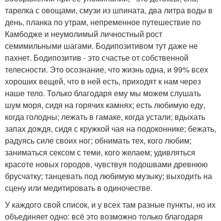
тарелка с овощами, смузи из шпината, два литра воды в
день, планка по утрам, непременное путешествие по
Камбодже и неумолимый личностный рост
семимильными шагами. Бодипозитивом тут даже не
пахнет. Бодипозитив - это счастье от собственной
телесности. Это осознание, что жизнь одна, и 99% всех
хороших вещей, что в ней есть, приходят к нам через
наше тело. Только благодаря ему мы можем слушать
шум моря, сидя на горячих камнях; есть любимую еду,
когда голодны; лежать в гамаке, когда устали; вдыхать
запах дождя, сидя с кружкой чая на подоконнике; бежать,
радуясь силе своих ног; обнимать тех, кого любим;
заниматься сексом с теми, кого желаем; удивляться
красоте новых городов, чувствуя подошвами древнюю
брусчатку; танцевать под любимую музыку; выходить на
сцену или медитировать в одиночестве.
У каждого свой список, и у всех там разные пункты, но их
объединяет одно: всё это возможно только благодаря