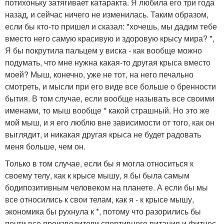
потихоньку затягивает катаракта. Я любила его три года
назад, и сейчас ничего не изменилась. Таким образом,
если бы кто-то пришел и сказал: "хочешь, мы дадим тебе
вместо него самую красивую и здоровую крысу мира? ",
Я бы покрутила пальцем у виска - как вообще можно
подумать, что мне нужна какая-то другая крыса вместо
моей? Мыш, конечно, уже не тот, на него печально
смотреть, и мысли при его виде все больше о бренности
бытия. В том случае, если вообще называть все своими
именами, то мыш вообще * какой страшный. Но это же
мой мыш, и я его люблю вне зависимости от того, как он
выглядит, и никакая другая крыса не будет радовать
меня больше, чем он.
Только в том случае, если бы я могла относиться к
своему телу, как к крысе мышу, я бы была самым
бодипозитивным человеком на планете. А если бы мы
все относились к свои телам, как я - к крысе мышу,
экономика бы рухнула к *, потому что разорились бы
почти все производители спортивного питания и фитнес