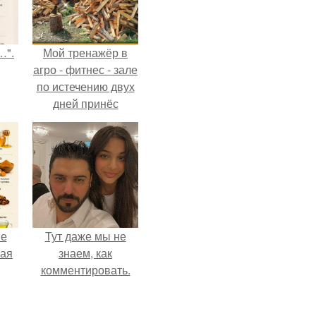
…".
Мой тренажёр в
агро - фитнес - зале
по истечению двух
дней принёс
ощутимый
результат.
не
Тут даже мы не
ная
знаем, как
комментировать.
ля