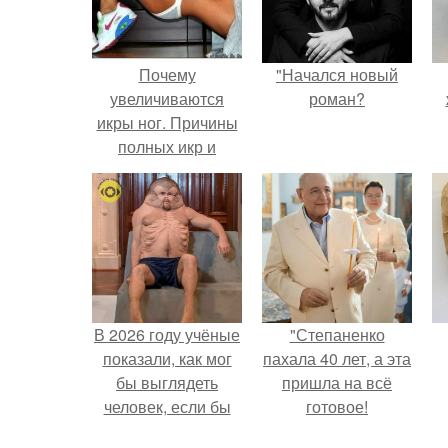
Почему
"Начался новый
увеличиваются
роман?
икры ног. Причины
полных икр и
варианты, как
сделать икры ног
тоньше.
В 2026 году учёные
"Степаненко
показали, как мог
пахала 40 лет, а эта
бы выглядеть
пришла на всё
человек, если бы
готовое!
его тело