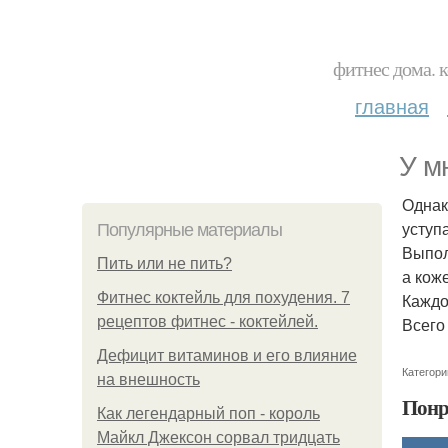
фитнес дома. 
главная
У м
Однак
уступ
Популярные материалы
Выпол
Пить или не пить?
а коже
Фитнес коктейль для похудения. 7
Каждо
рецептов фитнес - коктейлей.
Всего 
Дефицит витаминов и его влияние
Категори
на внешность
Понр
Как легендарный поп - король
Майкл Джексон сорвал тридцать