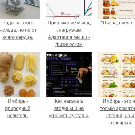
Рады за этого
Привыкание мышц
-"Пчела, пчела 
жильца, но не от
к нагрузкам.
всего сердца.
Адаптация мышц к
физическим
нагрузкам.
Имбирь -
Как накачать
Имбирь - это 
природный
ягодицы и не
только аромат
целитель.
угробить суставы.
специя, но и
отличный
ингредиент д