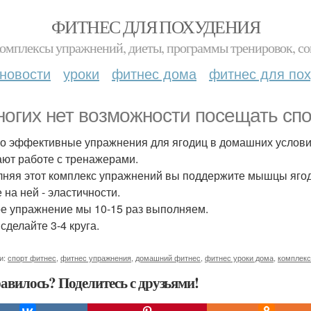
ФИТНЕС ДЛЯ ПОХУДЕНИЯ
комплексы упражнений, диеты, программы тренировок, со
новости
уроки
фитнес дома
фитнес для по
ногих нет возможности посещать спо
о эффективные упражнения для ягодиц в домашних услови
ают работе с тренажерами.
няя этот комплекс упражнений вы поддержите мышцы ягодиц
 на ней - эластичности.
е упражнение мы 10-15 раз выполняем.
сделайте 3-4 круга.
и:
спорт фитнес
,
фитнес упражнения
,
домашний фитнес
,
фитнес уроки дома
,
комплекс
авилось? Поделитесь с друзьями!