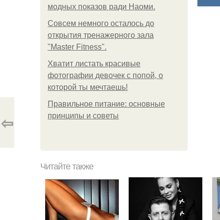
модных показов ради Наоми.
Совсем немного осталось до
открытия тренажерного зала
"Master Fitness".
Хватит листать красивые
фотографии девочек с попой, о
которой ты мечтаешь!
Правильное питание: основные
принципы и советы
⇦
Читайте также