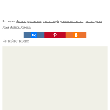
Категории:
фитнес упражнения
,
фитнес клуб
,
домашний фитнес
,
фитнес уроки
дома
,
фитнес девушки
Читайте также
5 упражнений для плоского живота?