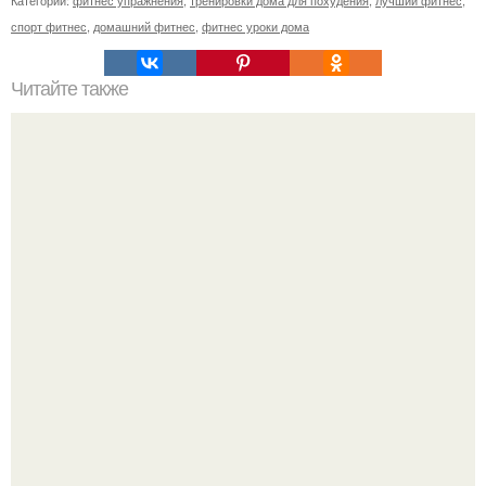
Категории:
фитнес упражнения
,
тренировки дома для похудения
,
лучший фитнес
,
спорт фитнес
,
домашний фитнес
,
фитнес уроки дома
Читайте также
Упражнение "Золотая Рыбка" для позвоночника.