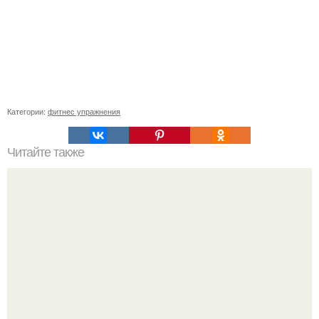
Категории:
фитнес упражнения
Читайте также
12 лёгких перекусов, которые снабдят вас энергией на
весь день.