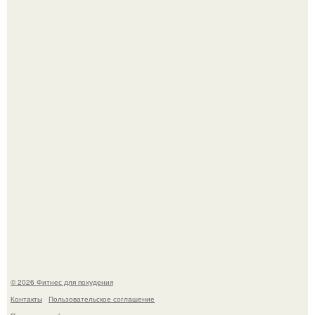
Тут даже мы не знаем, как комментировать.
Не зря её попу считают лучшей в мире.
© 2026 Фитнес для похудения
Контакты
Пользовательское соглашение