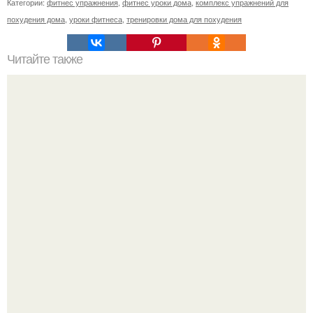
Категории:
фитнес упражнения
,
фитнес уроки дома
,
комплекс упражнений для
похудения дома
,
уроки фитнеса
,
тренировки дома для похудения
Читайте также
Чем темнее рис, тем он полезней?