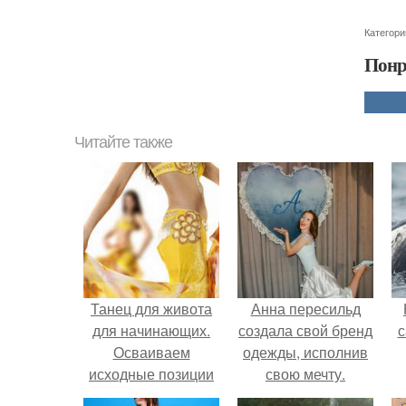
Категори
Понр
Читайте также
Танец для живота
Анна пересильд
для начинающих.
создала свой бренд
с
Осваиваем
одежды, исполнив
исходные позиции
свою мечту.
танца живота