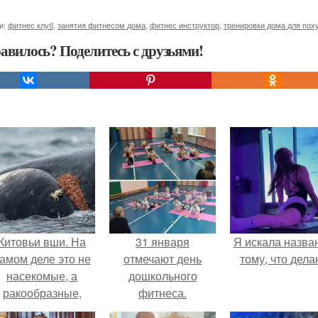
и:
фитнес клуб
,
занятия фитнесом дома
,
фитнес инструктор
,
тренировки дома для пох
авилось? Поделитесь с друзьями!
Китовьи вши. На
31 января
Я искала назва
амом деле это не
отмечают день
тому, что дела
насекомые, а
дошкольного
ракообразные,
фитнеса.
относящиеся к