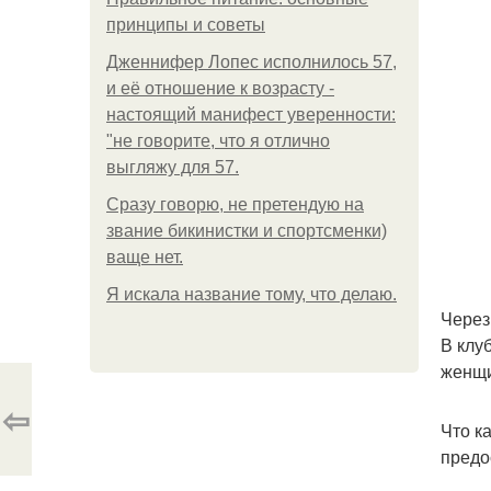
принципы и советы
Дженнифер Лопес исполнилось 57,
и её отношение к возрасту -
настоящий манифест уверенности:
"не говорите, что я отлично
выгляжу для 57.
Сразу говорю, не претендую на
звание бикинистки и спортсменки)
ваще нет.
Я искала название тому, что делаю.
Через
В клу
женщи
⇦
Что к
предо