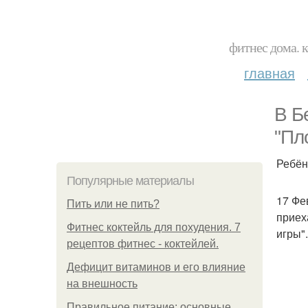
фитнес дома. 
главная
В Б
"Пл
Ребён
Популярные материалы
17 Фе
Пить или не пить?
приех
Фитнес коктейль для похудения. 7
игры"
рецептов фитнес - коктейлей.
Дефицит витаминов и его влияние
на внешность
Правильное питание: основные