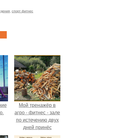
удения
,
спорт фитнес
ние
Мой тренажёр в
ю.
агро - фитнес - зале
по истечению двух
дней принёс
ощутимый