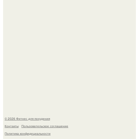
Как накачать ягодицы и не угробить суставы.
Сергей соседов показал свою скромную дачу - и удивил
поклонников.
© 2026 Фитнес для похудения
Контакты
Пользовательское соглашение
Политика конфидециальности