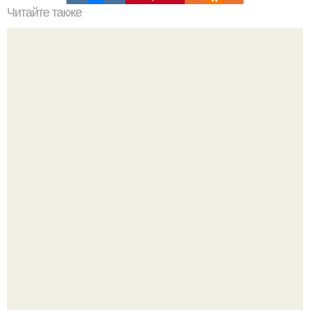
Читайте также
Бесплатные секции в Москве. 10 бесплатных мест в
Москве для занятий спортом.
Рады за этого жильца, но не от всего сердца.