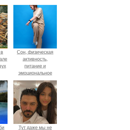
 в
Сон, физическая
зале
активность,
вух
питание и
эмоциональное
состояние!
би
Тут даже мы не