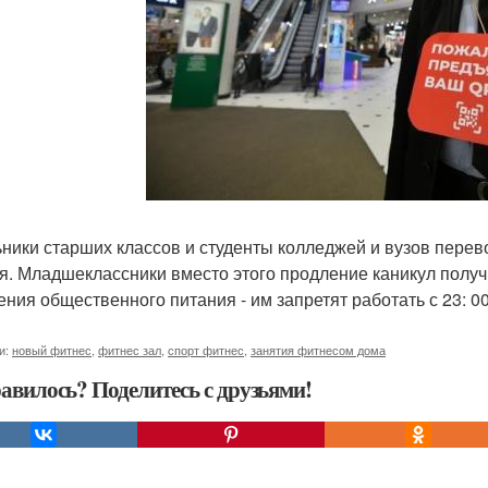
ники старших классов и студенты колледжей и вузов перев
я. Младшеклассники вместо этого продление каникул получ
ения общественного питания - им запретят работать с 23: 00 
и:
новый фитнес
,
фитнес зал
,
спорт фитнес
,
занятия фитнесом дома
авилось? Поделитесь с друзьями!