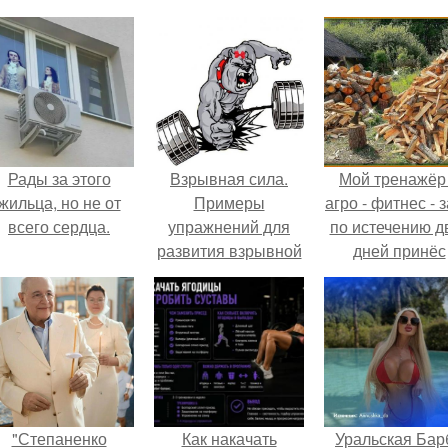
Рады за этого
Взрывная сила.
Мой тренажёр
жильца, но не от
Примеры
агро - фитнес - 
всего сердца.
упражнений для
по истечению д
развития взрывной
дней принёс
силы.
ощутимый
результат.
"Степаненко
Как накачать
Уральская Бар