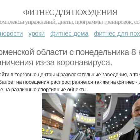
ФИТНЕС ДЛЯ ПОХУДЕНИЯ
комплексы упражнений, диеты, программы тренировок, со
новости
уроки
фитнес дома
фитнес для по
юменской области с понедельника 8 
аничения из-за коронавируса.
войти в торговые центры и развлекательные заведения, а так
 Запрет на посещения распространяется так же на фитнес -
же на различные спортивные объекты.