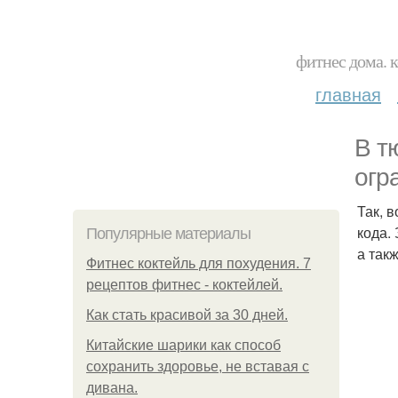
фитнес дома. 
главная
В т
огр
Так, 
кода.
Популярные материалы
а так
Фитнес коктейль для похудения. 7
рецептов фитнес - коктейлей.
Как стать красивой за 30 дней.
Китайские шарики как способ
сохранить здоровье, не вставая с
дивана.