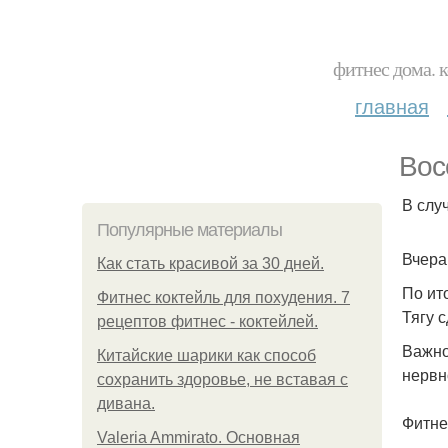
фитнес дома. 
главная
Вос
В слу
Популярные материалы
Вчера
Как стать красивой за 30 дней.
По ито
Фитнес коктейль для похудения. 7
Тягу с
рецептов фитнес - коктейлей.
Важно
Китайские шарики как способ
нервн
сохранить здоровье, не вставая с
дивана.
Фитне
Valeria Ammirato. Основная