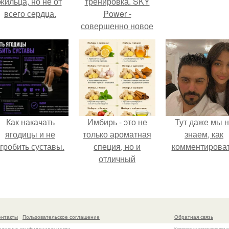
жильца, но не от
тренировка. SKY
всего сердца.
Power -
совершенно новое
и эффективное
направление в
фитнесе.
Как накачать
Имбирь - это не
Тут даже мы 
ягодицы и не
только ароматная
знаем, как
гробить суставы.
специя, но и
комментироват
отличный
ингредиент для
полезных напитков
и блюд.
онтакты
Пользовательское соглашение
Обратная связь
Копирование разрешено при у