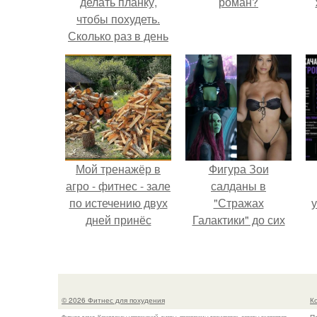
делать планку,
роман?
чтобы похудеть.
Сколько раз в день
делать планку —,
чтобы был
результат для
похудения
Мой тренажёр в
Фигура Зои
агро - фитнес - зале
салданы в
по истечению двух
"Стражах
у
дней принёс
Галактики" до сих
ощутимый
пор вызывает
результат.
восхищение.
© 2026 Фитнес для похудения
К
Фитнес дома. Комплексы упражнений, диеты, программы тренировок, советы экспертов