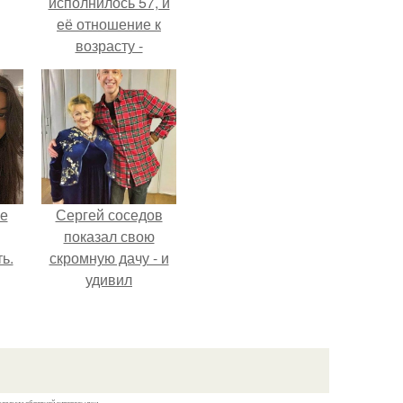
исполнилось 57, и
её отношение к
возрасту -
настоящий
манифест
уверенности: "не
говорите, что я
отлично выгляжу
для 57.
не
Сергей соседов
показал свою
ь.
скромную дачу - и
удивил
поклонников.
казании обратной гиперссылки.