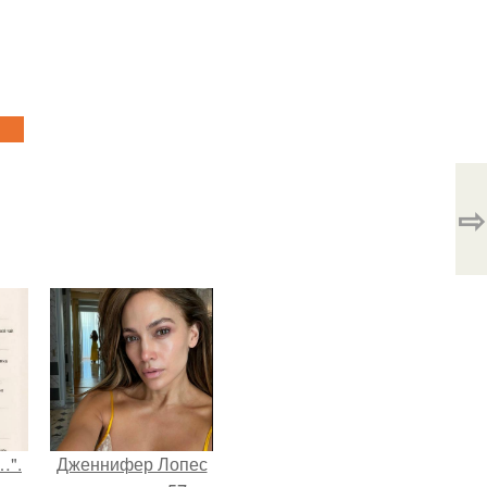
⇨
…".
Дженнифер Лопес