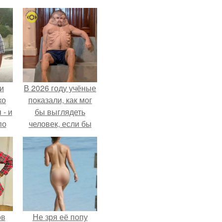
и
В 2026 году учёные
ко
показали, как мог
 - и
бы выглядеть
по
человек, если бы
его тело
эволюционировало
специально для
выживания в
автокатастpoфах.
ов
Не зря её попу