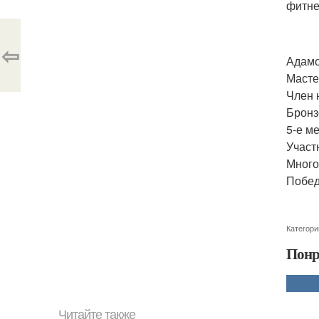
фитне
⇦
Адамо
Масте
Член 
Бронз
5-е м
Участ
Много
Побед
Категори
Понр
Читайте также