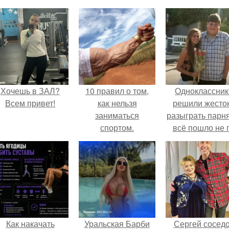
Хочешь в ЗАЛ?
10 правил о том,
Одноклассник
Всем привет!
как нельзя
решили жесто
заниматься
разыграть парня
спортом.
всё пошло не 
плану.
Как накачать
Уральская Барби
Сергей сосед