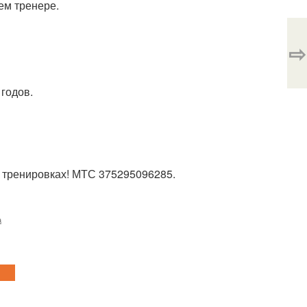
ем тренере.
⇨
годов.
а тренировках! МТС 375295096285.
а