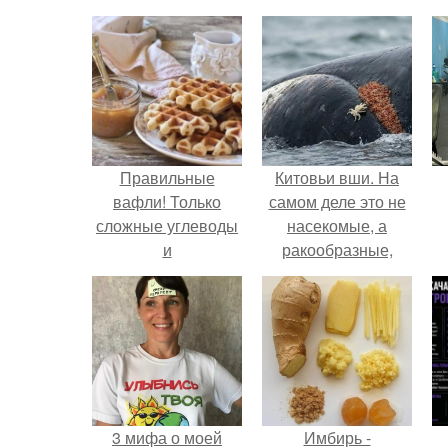
Правильные
Китовьи вши. На
вафли! Только
самом деле это не
сложные углеводы
насекомые, а
и
ракообразные,
высококачественный
относящиеся к
белок, без
бокоплавам.
добавления масла
=.
3 мифа о моей
Имбирь -