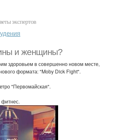
веты экспертов
худения
чины и женщины?
воим здоровьем в совершенно новом месте,
ового формата: "Moby Dick Fight".
 метро "Первомайская".
й фитнес.