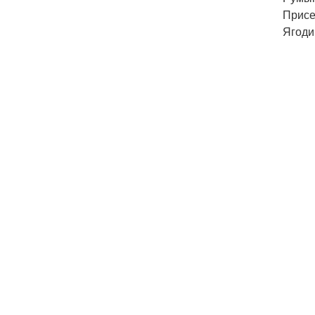
Присед
Ягоди