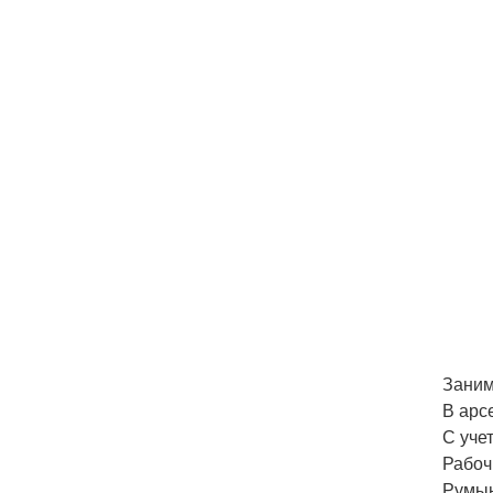
Занима
В арс
С учет
Рабоч
Румын