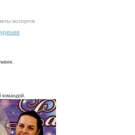
веты экспертов
худения
ливее.
й командой.